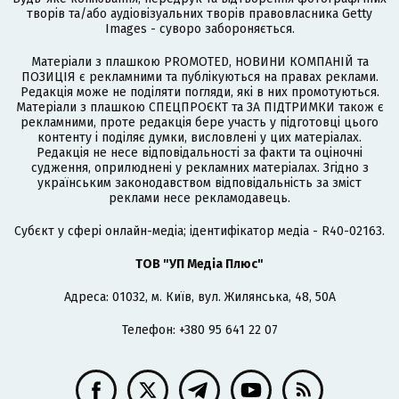
творів та/або аудіовізуальних творів правовласника Getty
Images - суворо забороняється.
Матеріали з плашкою PROMOTED, НОВИНИ КОМПАНІЙ та
ПОЗИЦІЯ є рекламними та публікуються на правах реклами.
Редакція може не поділяти погляди, які в них промотуються.
Матеріали з плашкою СПЕЦПРОЄКТ та ЗА ПІДТРИМКИ також є
рекламними, проте редакція бере участь у підготовці цього
контенту і поділяє думки, висловлені у цих матеріалах.
Редакція не несе відповідальності за факти та оціночні
судження, оприлюднені у рекламних матеріалах. Згідно з
українським законодавством відповідальність за зміст
реклами несе рекламодавець.
Cубєкт у сфері онлайн-медіа; ідентифікатор медіа - R40-02163.
ТОВ "УП Медіа Плюс"
Адреса: 01032, м. Київ, вул. Жилянська, 48, 50А
Телефон: +380 95 641 22 07