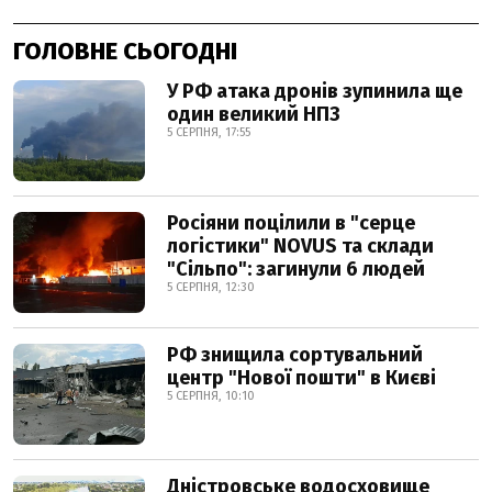
ГОЛОВНЕ СЬОГОДНІ
У РФ атака дронів зупинила ще
один великий НПЗ
5 СЕРПНЯ, 17:55
Росіяни поцілили в "серце
логістики" NOVUS та склади
"Сільпо": загинули 6 людей
5 СЕРПНЯ, 12:30
РФ знищила сортувальний
центр "Нової пошти" в Києві
5 СЕРПНЯ, 10:10
Дністровське водосховище