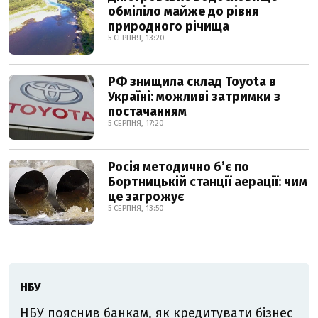
обміліло майже до рівня
природного річища
5 СЕРПНЯ, 13:20
РФ знищила склад Toyota в
Україні: можливі затримки з
постачанням
5 СЕРПНЯ, 17:20
Росія методично б’є по
Бортницькій станції аерації: чим
це загрожує
5 СЕРПНЯ, 13:50
НБУ
НБУ пояснив банкам, як кредитувати бізнес