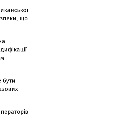
риканської
езпеки, що
на
одифікації
ем
е бути
азових
операторів