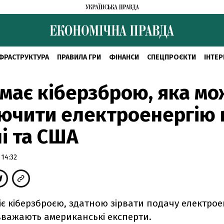
ФРАСТРУКТУРА
ПРАВИЛА ГРИ
ФІНАНСИ
СПЕЦПРОЄКТИ
ІНТЕР
 має кіберзброю, яка м
ючити електроенергію 
і та США
 14:32
іє кіберзброєю, здатною зірвати подачу електроен
вважають американські експерти.