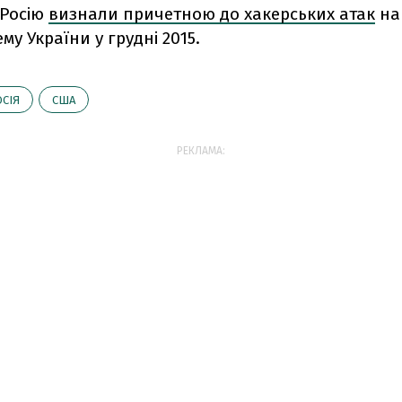
 Росію
визнали причетною до хакерських атак
на
му України у грудні 2015.
СІЯ
США
РЕКЛАМА: