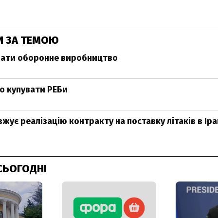
И ЗА ТЕМОЮ
вати оборонне виробництво
о купувати РЕБи
жує реалізацію контракту на поставку літаків в Іра
СЬОГОДНІ