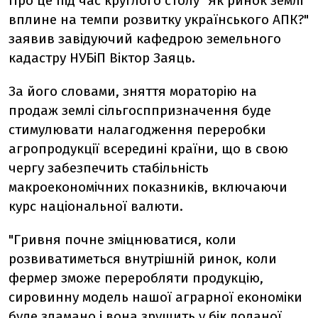
Про це під час круглого столу "Як ринок землі
вплине на темпи розвитку українського АПК?"
заявив завідуючий кафедрою земельного
кадастру НУБіП Віктор Заяць.
За його словами, зняття мораторію на
продаж землі сільгосппризначення буде
стимулювати налагодження переробки
агропродукції всередині країни, що в свою
чергу забезпечить стабільність
макроекономічних показників, включаючи
курс національної валюти.
"Гривня почне зміцнюватися, коли
розвиватиметься внутрішній ринок, коли
фермер зможе переробляти продукцію,
сировинну модель нашої аграрної економіки
буде зламано і вона зрушить у бік доданої