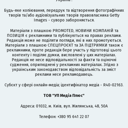
Будь-яке копіювання, передрук та відтворення фотографічних
творів та/або аудіовізуальних творів правовласника Getty
Images - суворо забороняється.
Матеріали з плашкою PROMOTED, НОВИНИ КОМПАНІЙ та
ПОЗИЦІЯ є рекламними та публікуються на правах реклами.
Редакція може не поділяти погляди, які в них промотуються.
Матеріали з плашкою СПЕЦПРОЄКТ та ЗА ПІДТРИМКИ також є
рекламними, проте редакція бере участь у підготовці цього
контенту і поділяє думки, висловлені у цих матеріалах.
Редакція не несе відповідальності за факти та оціночні
судження, оприлюднені у рекламних матеріалах. Згідно з
українським законодавством відповідальність за зміст
реклами несе рекламодавець.
Cубєкт у сфері онлайн-медіа; ідентифікатор медіа - R40-02163.
ТОВ "УП Медіа Плюс"
Адреса: 01032, м. Київ, вул. Жилянська, 48, 50А
Телефон: +380 95 641 22 07