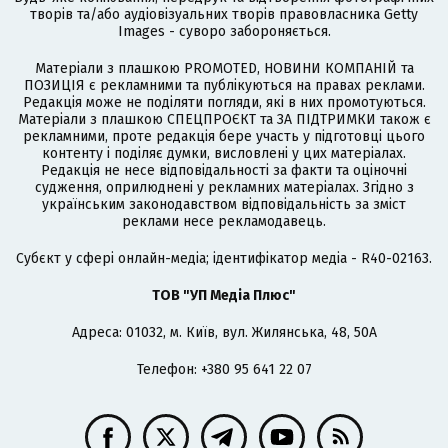
творів та/або аудіовізуальних творів правовласника Getty
Images - суворо забороняється.
Матеріали з плашкою PROMOTED, НОВИНИ КОМПАНІЙ та
ПОЗИЦІЯ є рекламними та публікуються на правах реклами.
Редакція може не поділяти погляди, які в них промотуються.
Матеріали з плашкою СПЕЦПРОЄКТ та ЗА ПІДТРИМКИ також є
рекламними, проте редакція бере участь у підготовці цього
контенту і поділяє думки, висловлені у цих матеріалах.
Редакція не несе відповідальності за факти та оціночні
судження, оприлюднені у рекламних матеріалах. Згідно з
українським законодавством відповідальність за зміст
реклами несе рекламодавець.
Cубєкт у сфері онлайн-медіа; ідентифікатор медіа - R40-02163.
ТОВ "УП Медіа Плюс"
Адреса: 01032, м. Київ, вул. Жилянська, 48, 50А
Телефон: +380 95 641 22 07