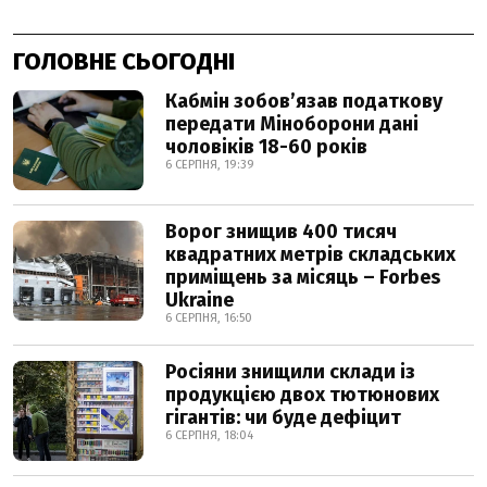
ГОЛОВНЕ СЬОГОДНІ
Кабмін зобовʼязав податкову
передати Міноборони дані
чоловіків 18-60 років
6 СЕРПНЯ, 19:39
Ворог знищив 400 тисяч
квадратних метрів складських
приміщень за місяць – Forbes
Ukraine
6 СЕРПНЯ, 16:50
Росіяни знищили склади із
продукцією двох тютюнових
гігантів: чи буде дефіцит
6 СЕРПНЯ, 18:04