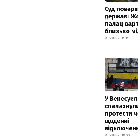
Суд поверн
державі Ж
палац варт
близько м
8 СЕРПНЯ, 15:15
У Венесуел
спалахнул
протести ч
щоденні
відключенн
8 СЕРПНЯ, 18:00