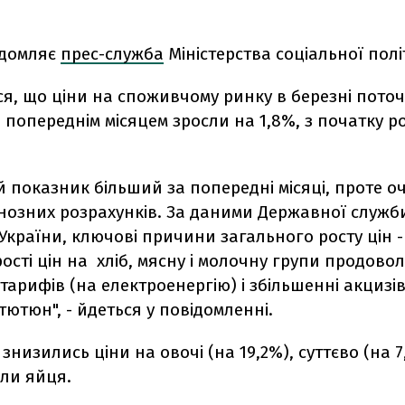
ідомляє
прес-служба
Міністерства соціальної полі
я, що ціни на споживчому ринку в березні пото
 попереднім місяцем зросли на 1,8%, з початку р
 показник більший за попередні місяці, проте оч
нозних розрахунків. За даними Державної служб
України, ключові причини загального росту цін -
ості цін на хліб, мясну і молочну групи продовол
 тарифів (на електроенергію) і збільшенні акцизі
тютюн", - йдеться у повідомленні.
 знизились ціни на овочі (на 19,2%), суттєво (на 7
ли яйця.