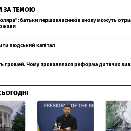
И ЗА ТЕМОЮ
оляра": батьки першокласників знову можуть отри
ержави
ити людський капітал
ть грошей. Чому провалилася реформа дитячих вип
СЬОГОДНІ