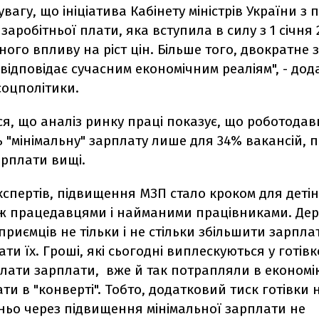
увагу, що ініціатива Кабінету міністрів України з
 заробітньої плати, яка вступила в силу з 1 січня 
тного впливу на ріст цін. Більше того, двократне
відповідає сучасним економічним реаліям", - дод
соцполітики.
я, що аналіз ринку праці показує, що роботодав
"мінімальну" зарплату лише для 34% вакансій, п
арплати вищі.
кспертів, підвищення МЗП стало кроком для детіні
іж працедавцями і найманими працівниками. Де
приємців не тільки і не стільки збільшити зарпла
ати їх. Гроші, які сьогодні виплескуються у готівк
лати зарплати, вже й так потрапляли в економік
ти в "конверті". Тобто, додатковий тиск готівки 
ньо через підвищення мінімальної зарплати не