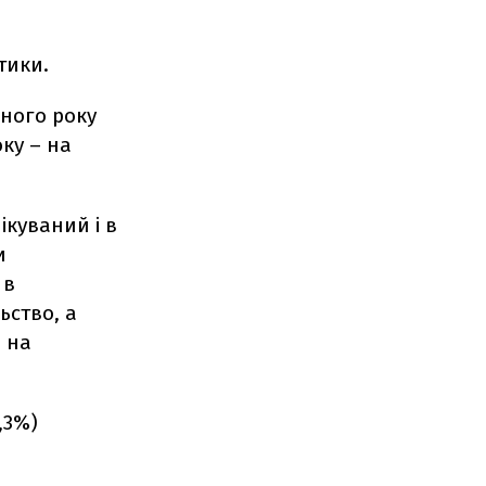
тики.
чного року
оку – на
ікуваний і в
и
 в
ьство, а
в на
,3%)