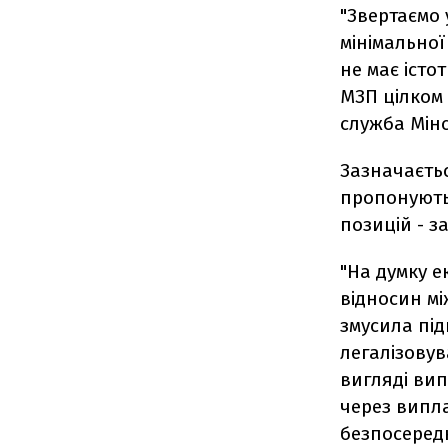
"Звертаємо 
мінімальної
не має істо
МЗП цілком 
служба Мін
Зазначаєтьс
пропонують 
позицій - з
"На думку е
відносин м
змусила під
легалізовув
вигляді вип
через випла
безпосеред