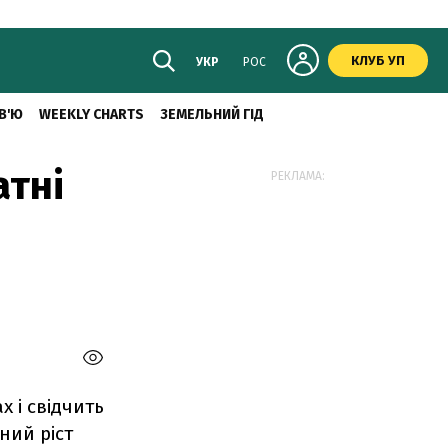
КЛУБ УП
УКР
РОС
В'Ю
WEEKLY CHARTS
ЗЕМЕЛЬНИЙ ГІД
атні
РЕКЛАМА:
 і свідчить
ний ріст