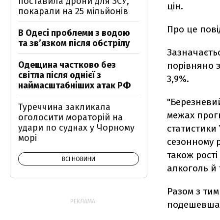
поставила дрони для ЗСУ,
цін.
покарали на 25 мільйонів
Про це пов
В Одесі проблеми з водою
та звʼязком після обстрілу
Зазначаєтьс
Одещина частково без
порівняно з
світла після однієї з
3,9%.
наймасштабніших атак РФ
"Березневий
Туреччина закликала
межах прог
оголосити мораторій на
удари по суднах у Чорному
статистики 
морі
сезонному р
також рості
ВСІ НОВИНИ
алкоголь й 
Разом з тим
РЕКЛАМА:
подешевша