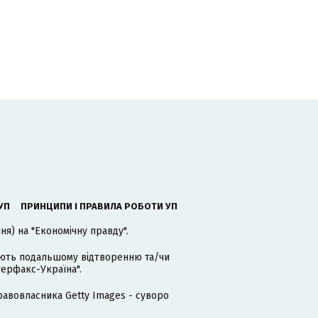
УП
ПРИНЦИПИ І ПРАВИЛА РОБОТИ УП
я) на "Економічну правду".
гають подальшому відтворенню та/чи
терфакс-Україна".
равовласника Getty Images - суворо