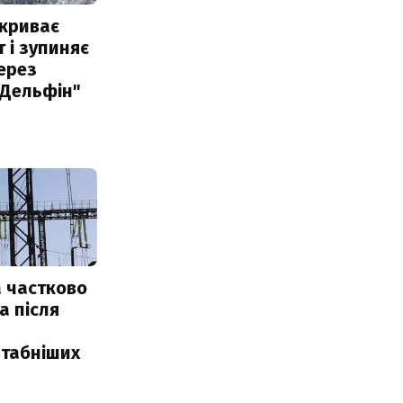
акриває
 і зупиняє
ерез
"Дельфін"
 частково
а після
табніших