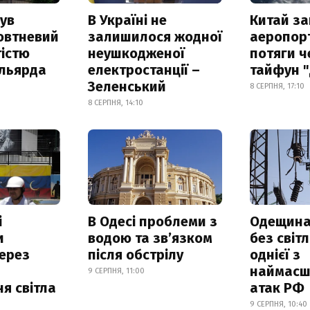
ув
В Україні не
Китай з
овтневий
залишилося жодної
аеропорт
істю
неушкодженої
потяги ч
ільярда
електростанції –
тайфун 
Зеленський
8 СЕРПНЯ, 17:10
8 СЕРПНЯ, 14:10
і
В Одесі проблеми з
Одещина
и
водою та звʼязком
без світл
ерез
після обстрілу
однієї з
наймасш
9 СЕРПНЯ, 11:00
я світла
атак РФ
9 СЕРПНЯ, 10:40