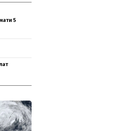
мати 5
лат