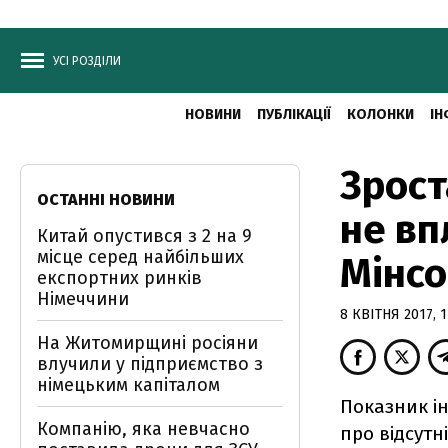
УСІ РОЗДІЛИ
НОВИНИ
ПУБЛІКАЦІЇ
КОЛОНКИ
ІН
Зрост
ОСТАННІ НОВИНИ
не вп
Китай опустився з 2 на 9
місце серед найбільших
Мінсо
експортних ринків
Німеччини
8 КВІТНЯ 2017, 1
На Житомирщині росіяни
влучили у підприємство з
німецьким капіталом
Показник ін
Компанію, яка невчасно
про відсутн