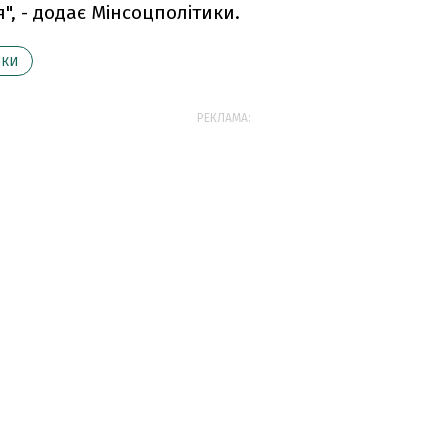
", - додає Мінсоцполітики.
ИКИ
РЕКЛАМА: