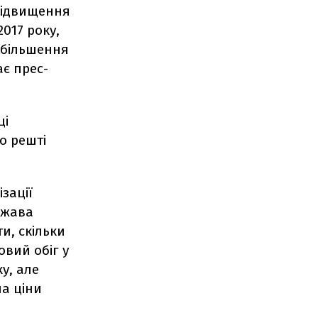
 підвищення
2017 року,
 збільшення
ає прес-
ці
о решті
зації
ржава
ти, скільки
овий обіг у
у, але
на ціни