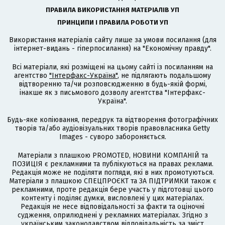
ПРАВИЛА ВИКОРИСТАННЯ МАТЕРІАЛІВ УП
ПРИНЦИПИ І ПРАВИЛА РОБОТИ УП
Використання матеріалів сайту лише за умови посилання (для
інтернет-видань - гіперпосилання) на "Економічну правду".
Всі матеріали, які розміщені на цьому сайті із посиланням на
агентство
"Інтерфакс-Україна"
, не підлягають подальшому
відтворенню та/чи розповсюдженню в будь-якій формі,
інакше як з письмового дозволу агентства "Інтерфакс-
Україна".
Будь-яке копіювання, передрук та відтворення фотографічних
творів та/або аудіовізуальних творів правовласника Getty
Images - суворо забороняється.
Матеріали з плашкою PROMOTED, НОВИНИ КОМПАНІЙ та
ПОЗИЦІЯ є рекламними та публікуються на правах реклами.
Редакція може не поділяти погляди, які в них промотуються.
Матеріали з плашкою СПЕЦПРОЄКТ та ЗА ПІДТРИМКИ також є
рекламними, проте редакція бере участь у підготовці цього
контенту і поділяє думки, висловлені у цих матеріалах.
Редакція не несе відповідальності за факти та оціночні
судження, оприлюднені у рекламних матеріалах. Згідно з
українським законодавством відповідальність за зміст