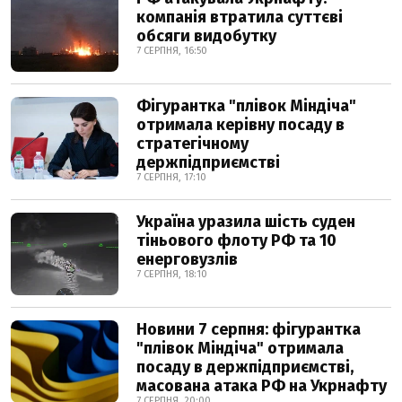
компанія втратила суттєві
обсяги видобутку
7 СЕРПНЯ, 16:50
Фігурантка "плівок Міндіча"
отримала керівну посаду в
стратегічному
держпідприємстві
7 СЕРПНЯ, 17:10
Україна уразила шість суден
тіньового флоту РФ та 10
енерговузлів
7 СЕРПНЯ, 18:10
Новини 7 серпня: фігурантка
"плівок Міндіча" отримала
посаду в держпідприємстві,
масована атака РФ на Укрнафту
7 СЕРПНЯ, 20:00