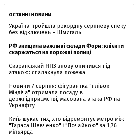
ОСТАННІ НОВИНИ
Україна пройшла рекордну серпневу спеку
без відключень – Шмигаль
РФ знищила важливі склади Фори: клієнти
скаржаться на порожні полиці
Сизранський НПЗ знову опинився під
атакою: спалахнула пожежа
Новини 7 серпня: фігурантка "плівок
Міндіча" отримала посаду в
держпідприємстві, масована атака РФ на
Укрнафту
Київ шукає тих, хто відремонтує метро між
"Тараса Шевченко" і "Почайною" за 1,76
мільярда