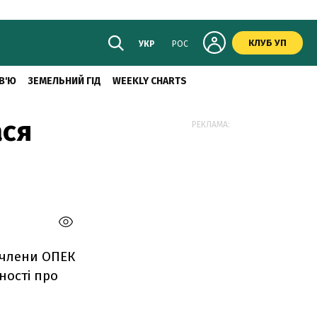
КЛУБ УП
УКР
РОС
В'Ю
ЗЕМЕЛЬНИЙ ГІД
WEEKLY CHARTS
ася
РЕКЛАМА:
 члени ОПЕК
ності про