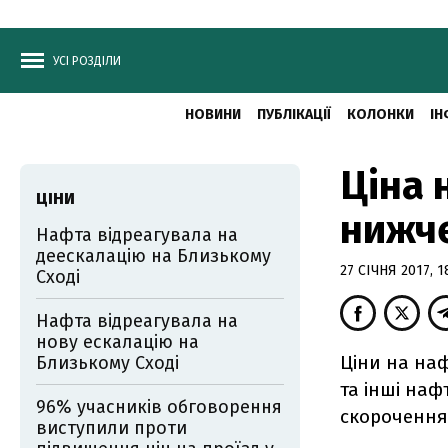
УСІ РОЗДІЛИ
НОВИНИ
ПУБЛІКАЦІЇ
КОЛОНКИ
ІН
Ціна 
ЦІНИ
нижче
Нафта відреагувала на
деескалацію на Близькому
27 СІЧНЯ 2017, 1
Сході
Нафта відреагувала на
нову ескалацію на
Ціни на на
Близькому Сході
та інші наф
96% учасників обговорення
скорочення
виступили проти