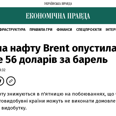
ФРАСТРУКТУРА
ПРАВИЛА ГРИ
ФІНАНСИ
СПЕЦПРОЄКТИ
ІНТЕР
на нафту Brent опустил
 56 доларів за барель
8:32
фту знижуються в п'ятницю на побоюваннях, що
товидобувні країни можуть не виконати домовле
 видобутку.