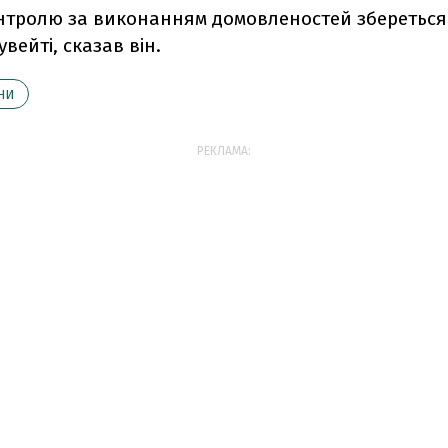
онтролю за виконанням домовленостей збереться
вейті, сказав він.
НИ
РЕКЛАМА: