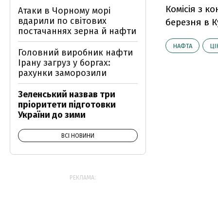
Комісія з к
Атаки в Чорному морі
вдарили по світових
березня в Ку
постачаннях зерна й нафти
НАФТА
ЦІ
Головний виробник нафти
Ірану загруз у боргах:
рахунки заморозили
Зеленський назвав три
пріоритети підготовки
України до зими
ВСІ НОВИНИ
РЕКЛАМА: