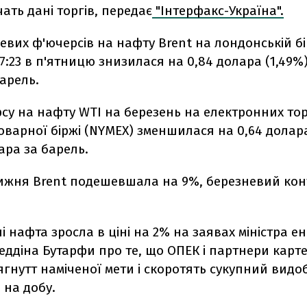
чать дані торгів, передає
"Інтерфакс-Україна".
евих ф'ючерсів на нафту Brent на лондонській бі
17:23 в п'ятницю знизилася на 0,84 долара (1,49%) 
арель.
су на нафту WTI на березень на електронних то
оварної біржі (NYMEX) зменшилася на 0,64 долара 
лара за барель.
тижня Brent подешевшала на 9%, березневий конт
 нафта зросла в ціні на 2% на заявах міністра е
еддіна Бутарфи про те, що ОПЕК і партнери карт
гнутт наміченої мети і скоротять сукупний видоб
 на добу.