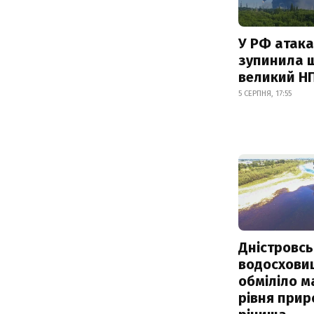
У РФ атака
зупинила 
великий Н
5 СЕРПНЯ, 17:55
Дністровсь
водосхови
обміліло м
рівня при