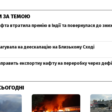
И ЗА ТЕМОЮ
афта втратила премію в Індії та повернулася до зн
агувала на деескалацію на Близькому Сході
аправить експортну нафту на переробку через деф
СЬОГОДНІ