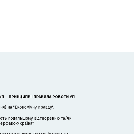
УП
ПРИНЦИПИ І ПРАВИЛА РОБОТИ УП
я) на "Економічну правду".
гають подальшому відтворенню та/чи
терфакс-Україна".