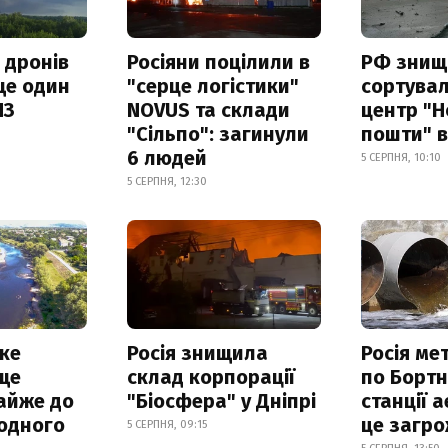
 дронів
Росіяни поцілили в
РФ знищ
ще один
"серце логістики"
сортува
ПЗ
NOVUS та склади
центр "Н
"Сільпо": загинули
пошти" в
6 людей
5 СЕРПНЯ, 10:10
5 СЕРПНЯ, 12:30
ке
Росія знищила
Росія ме
ще
склад корпорації
по Бортн
айже до
"Біосфера" у Дніпрі
станції а
родного
це загро
5 СЕРПНЯ, 09:15