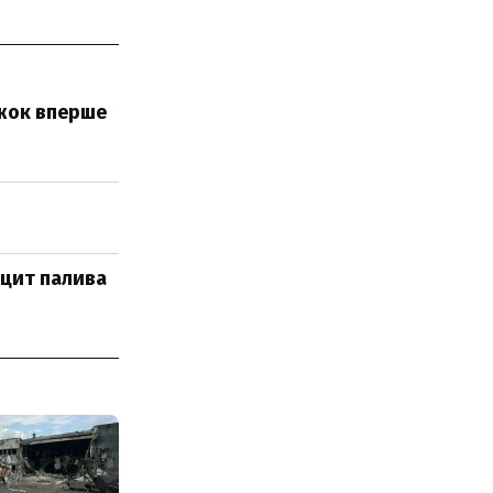
ижок вперше
іцит палива