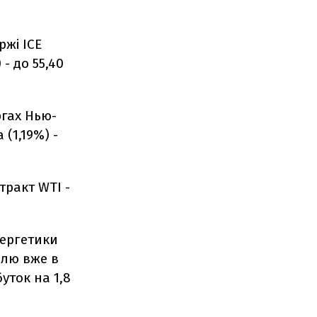
ржі ICE
- до 55,40
ргах Нью-
(1,19%) -
ракт WTI -
нергетики
елю вже в
уток на 1,8