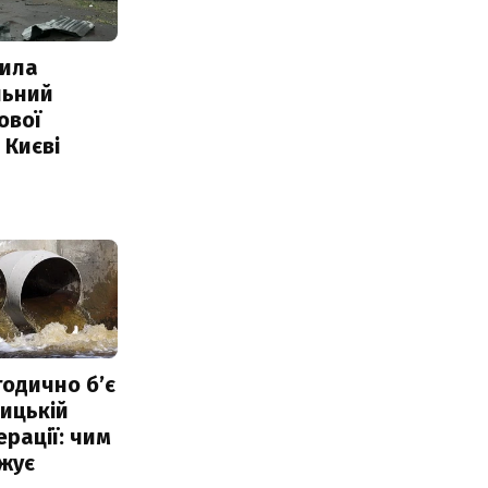
ила
льний
ової
 Києві
тодично б’є
ицькій
ерації: чим
жує