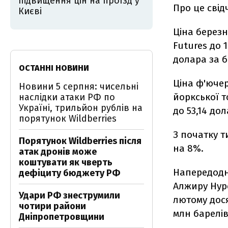
підвищення цін на проїзд у
Про це свід
Києві
Ціна березн
Futures до 
долара за б
ОСТАННІ НОВИНИ
Ціна ф'ючер
Новини 5 серпня: чисельні
йоркської т
наслідки атаки РФ по
Україні, трильйон рублів на
до 53,14 до
порятунок Wildberries
З початку 
Порятунок Wildberries після
на 8%.
атак дронів може
коштувати як чверть
Напередодні
дефіциту бюджету РФ
Алжиру Нур
Удари РФ знеструмили
лютому дося
чотири райони
млн барелів
Дніпропетровщини