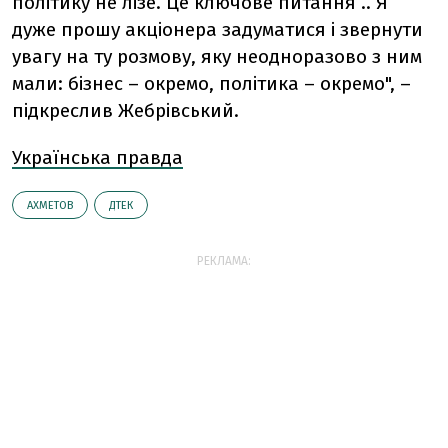
політику не лізе. Це ключове питання .. Я
дуже прошу акціонера задуматися і звернути
увагу на ту розмову, яку неодноразово з ним
мали: бізнес – окремо, політика – окремо", –
підкреслив Жебрівський.
Українська правда
АХМЕТОВ
ДТЕК
РЕКЛАМА: