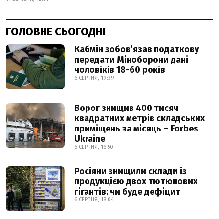
ГОЛОВНЕ СЬОГОДНІ
Кабмін зобовʼязав податкову
передати Міноборони дані
чоловіків 18-60 років
6 СЕРПНЯ, 19:39
Ворог знищив 400 тисяч
квадратних метрів складських
приміщень за місяць – Forbes
Ukraine
6 СЕРПНЯ, 16:50
Росіяни знищили склади із
продукцією двох тютюнових
гігантів: чи буде дефіцит
6 СЕРПНЯ, 18:04