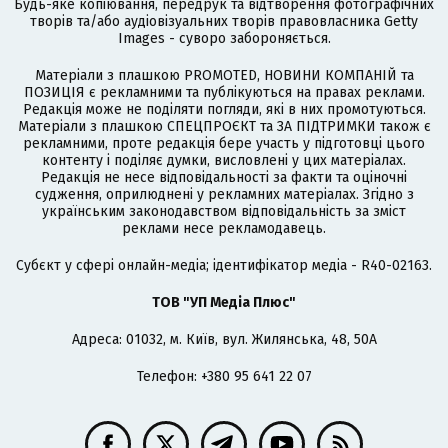
Будь-яке копіювання, передрук та відтворення фотографічних
творів та/або аудіовізуальних творів правовласника Getty
Images - суворо забороняється.
Матеріали з плашкою PROMOTED, НОВИНИ КОМПАНІЙ та
ПОЗИЦІЯ є рекламними та публікуються на правах реклами.
Редакція може не поділяти погляди, які в них промотуються.
Матеріали з плашкою СПЕЦПРОЄКТ та ЗА ПІДТРИМКИ також є
рекламними, проте редакція бере участь у підготовці цього
контенту і поділяє думки, висловлені у цих матеріалах.
Редакція не несе відповідальності за факти та оціночні
судження, оприлюднені у рекламних матеріалах. Згідно з
українським законодавством відповідальність за зміст
реклами несе рекламодавець.
Cубєкт у сфері онлайн-медіа; ідентифікатор медіа - R40-02163.
ТОВ "УП Медіа Плюс"
Адреса: 01032, м. Київ, вул. Жилянська, 48, 50А
Телефон: +380 95 641 22 07