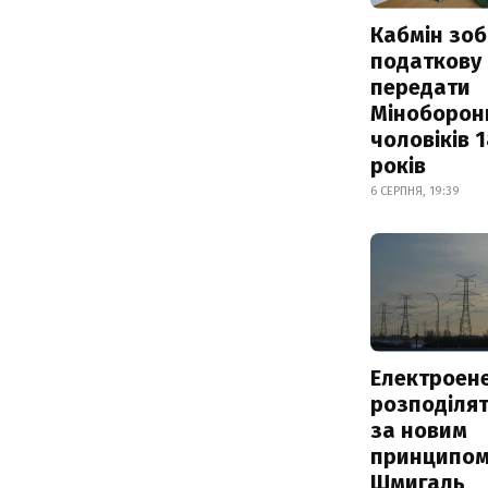
Кабмін зоб
податкову
передати
Міноборон
чоловіків 
років
6 СЕРПНЯ, 19:39
Електроене
розподіля
за новим
принципом
Шмигаль