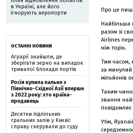
план відновлення польотів
в Україні, але його
Про це пи
ігнорують аеропорти
Найбільша н
разом зі св
Airlines пе
ОСТАННІ НОВИНИ
ніж торік.
Аграрії знайшли, де
Тим часом, 
зберігати зерно на випадок
тривалої блокади портів
за минулий 
мільйонів о
Росія купила пальне з
Північно-Східної Азії вперше
Таким чином
з 2022 року: хто країна-
звання най
продавець
повідомляє 
Десятки підпільних
гральних залів у Києві:
Утім, Ryana
справу скерували до суду
середземном