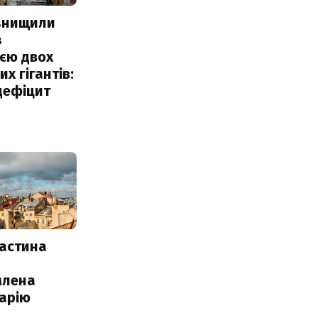
 знищили
з
єю двох
х гігантів:
дефіцит
частина
млена
арію