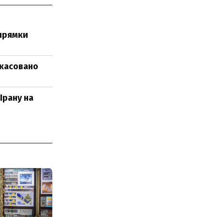
апрямки
скасовано
Ірану на