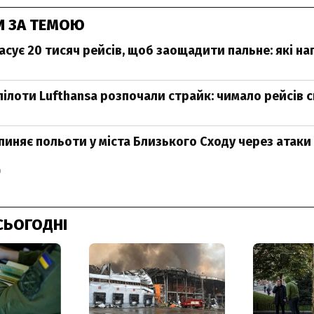
И ЗА ТЕМОЮ
касує 20 тисяч рейсів, щоб заощадити пальне: які н
 пілоти Lufthansa розпочали страйк: чимало рейсів 
пиняє польоти у міста Близького Сходу через атаки 
0
СЬОГОДНІ