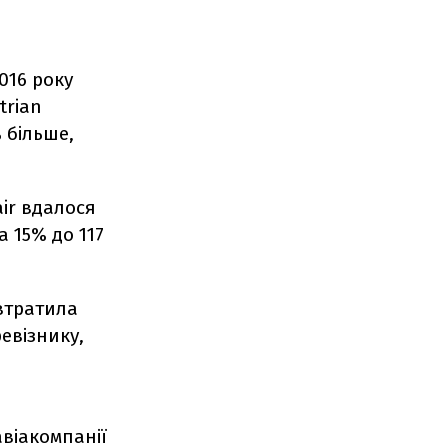
016 року
trian
 більше,
ir вдалося
а 15% до 117
втратила
евізнику,
авіакомпанії