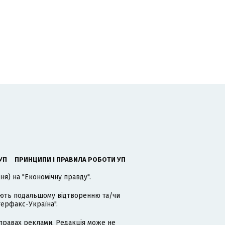
УП
ПРИНЦИПИ І ПРАВИЛА РОБОТИ УП
я) на "Економічну правду".
гають подальшому відтворенню та/чи
терфакс-Україна".
равах реклами. Редакція може не