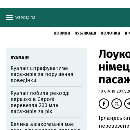
УСІ РОЗДІЛИ
НОВИНИ
ПУБЛІКАЦІЇ
КОЛОНКИ
ІН
Лоуко
RYANAIR
німец
Ryanair штрафуватиме
пасажирів за порушення
паса
поведінки
10 СІЧНЯ 2017, 2
Ryanair побила рекорд:
першою в Європі
перевезла 200 млн
пасажирів за рік
Ірландський
Велика авіакомпанія має
перевезених