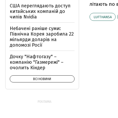
літають по в
США переглядають доступ
китайських компаній до
чипів Nvidia
LUFTHANSA
Небачені раніше суми:
Північна Корея заробила 22
мільярди доларів на
допомозі Росії
Дочку "Нафтогазу" –
компанію "Газмережі" –
очолить Кіндер
ВСІ НОВИНИ
РЕКЛАМА: