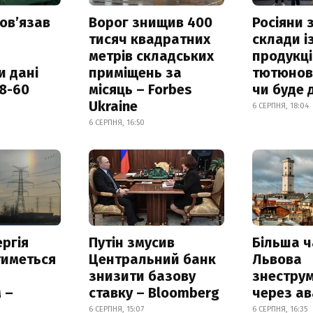
овʼязав
Ворог знищив 400
Росіяни
тисяч квадратних
склади і
метрів складських
продукці
и дані
приміщень за
тютюнови
18-60
місяць – Forbes
чи буде 
Ukraine
6 СЕРПНЯ, 18:04
6 СЕРПНЯ, 16:50
ргія
Путін змусив
Більша 
тиметься
Центральний банк
Львова
знизити базову
знестру
 –
ставку – Bloomberg
через ав
6 СЕРПНЯ, 15:07
6 СЕРПНЯ, 16:35