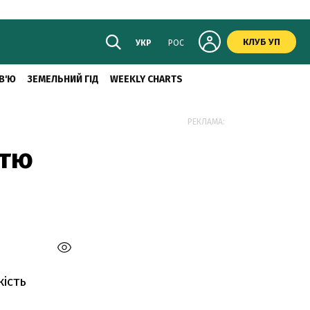
КЛУБ УП
УКР
РОС
В'Ю
ЗЕМЕЛЬНИЙ ГІД
WEEKLY CHARTS
РЕКЛАМА:
стю
кість