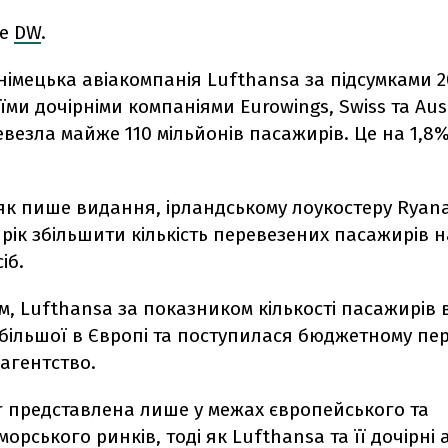
ше
DW
.
імецька авіакомпанія Lufthansa за підсумками 2
оїми дочірніми компаніями Eurowings, Swiss та Aus
ревезла майже 110 мільйонів пасажирів. Це на 1,8%
як пише видання, ірландському лоукостеру Ryana
рік збільшити кількість перевезених пасажирів н
сіб.
, Lufthansa за показником кількості пасажирів 
більшої в Європі та поступилася бюджетному пер
агентство.
ir представлена лише у межах європейського та
орського ринків, тоді як Lufthansa та її дочірні 