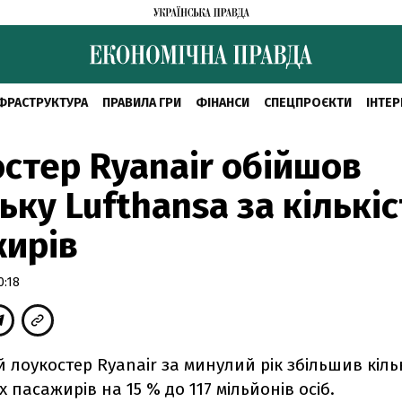
ФРАСТРУКТУРА
ПРАВИЛА ГРИ
ФІНАНСИ
СПЕЦПРОЄКТИ
ІНТЕР
стер Ryanair обійшов
ьку Lufthansa за кількі
жирів
0:18
 лоукостер Ryanair за минулий рік збільшив кіль
 пасажирів на 15 % до 117 мільйонів осіб.