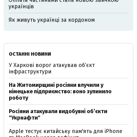
Оплата частинами стала новою звичкою
українців
Як живуть українці за кордоном
ОСТАННІ НОВИНИ
У Харкові ворог атакував обʼєкт
інфраструктури
На Житомирщині росіяни влучили у
німецьке підприємство: воно зупинило
роботу
Росіяни атакували видобувні обʼєкти
"Укрнафти"
Apple тестує китайську пам'ять для iPhone