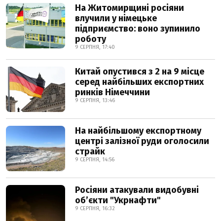
На Житомирщині росіяни
влучили у німецьке
підприємство: воно зупинило
роботу
9 СЕРПНЯ, 17:40
Китай опустився з 2 на 9 місце
серед найбільших експортних
ринків Німеччини
9 СЕРПНЯ, 13:46
На найбільшому експортному
центрі залізної руди оголосили
страйк
9 СЕРПНЯ, 14:56
Росіяни атакували видобувні
обʼєкти "Укрнафти"
9 СЕРПНЯ, 16:32