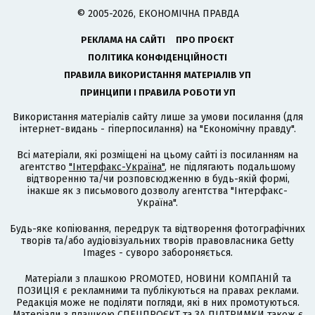
© 2005-2026, ЕКОНОМІЧНА ПРАВДА
РЕКЛАМА НА САЙТІ
ПРО ПРОЄКТ
ПОЛІТИКА КОНФІДЕНЦІЙНОСТІ
ПРАВИЛА ВИКОРИСТАННЯ МАТЕРІАЛІВ УП
ПРИНЦИПИ І ПРАВИЛА РОБОТИ УП
Використання матеріалів сайту лише за умови посилання (для
інтернет-видань - гіперпосилання) на "Економічну правду".
Всі матеріали, які розміщені на цьому сайті із посиланням на
агентство
"Інтерфакс-Україна"
, не підлягають подальшому
відтворенню та/чи розповсюдженню в будь-якій формі,
інакше як з письмового дозволу агентства "Інтерфакс-
Україна".
Будь-яке копіювання, передрук та відтворення фотографічних
творів та/або аудіовізуальних творів правовласника Getty
Images - суворо забороняється.
Матеріали з плашкою PROMOTED, НОВИНИ КОМПАНІЙ та
ПОЗИЦІЯ є рекламними та публікуються на правах реклами.
Редакція може не поділяти погляди, які в них промотуються.
Матеріали з плашкою СПЕЦПРОЄКТ та ЗА ПІДТРИМКИ також є