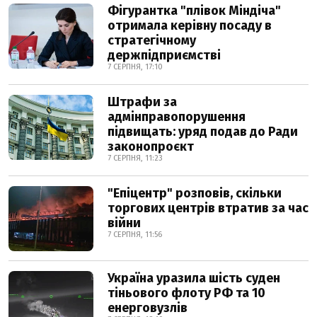
Фігурантка "плівок Міндіча"
отримала керівну посаду в
стратегічному
держпідприємстві
7 СЕРПНЯ, 17:10
Штрафи за
адмінправопорушення
підвищать: уряд подав до Ради
законопроєкт
7 СЕРПНЯ, 11:23
"Епіцентр" розповів, скільки
торгових центрів втратив за час
війни
7 СЕРПНЯ, 11:56
Україна уразила шість суден
тіньового флоту РФ та 10
енерговузлів