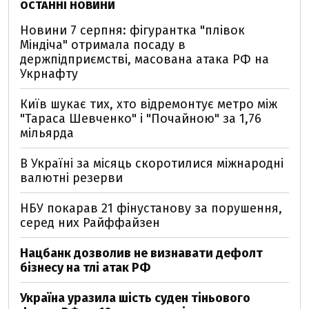
ОСТАННІ НОВИНИ
Новини 7 серпня: фігурантка "плівок
Міндіча" отримала посаду в
держпідприємстві, масована атака РФ на
Укрнафту
Київ шукає тих, хто відремонтує метро між
"Тараса Шевченко" і "Почайною" за 1,76
мільярда
В Україні за місяць скоротилися міжнародні
валютні резерви
НБУ покарав 21 фінустанову за порушення,
серед них Райффайзен
Нацбанк дозволив не визнавати дефолт
бізнесу на тлі атак РФ
Україна уразила шість суден тіньового