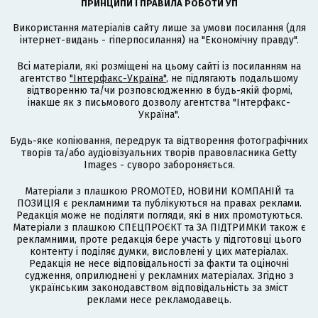
ПРИНЦИПИ І ПРАВИЛА РОБОТИ УП
Використання матеріалів сайту лише за умови посилання (для
інтернет-видань - гіперпосилання) на "Економічну правду".
Всі матеріали, які розміщені на цьому сайті із посиланням на
агентство
"Інтерфакс-Україна"
, не підлягають подальшому
відтворенню та/чи розповсюдженню в будь-якій формі,
інакше як з письмового дозволу агентства "Інтерфакс-
Україна".
Будь-яке копіювання, передрук та відтворення фотографічних
творів та/або аудіовізуальних творів правовласника Getty
Images - суворо забороняється.
Матеріали з плашкою PROMOTED, НОВИНИ КОМПАНІЙ та
ПОЗИЦІЯ є рекламними та публікуються на правах реклами.
Редакція може не поділяти погляди, які в них промотуються.
Матеріали з плашкою СПЕЦПРОЄКТ та ЗА ПІДТРИМКИ також є
рекламними, проте редакція бере участь у підготовці цього
контенту і поділяє думки, висловлені у цих матеріалах.
Редакція не несе відповідальності за факти та оціночні
судження, оприлюднені у рекламних матеріалах. Згідно з
українським законодавством відповідальність за зміст
реклами несе рекламодавець.