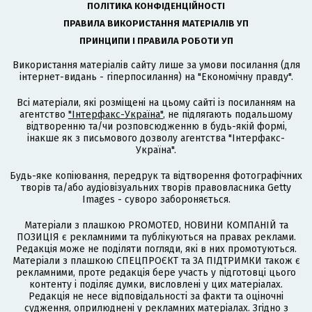
ПОЛІТИКА КОНФІДЕНЦІЙНОСТІ
ПРАВИЛА ВИКОРИСТАННЯ МАТЕРІАЛІВ УП
ПРИНЦИПИ І ПРАВИЛА РОБОТИ УП
Використання матеріалів сайту лише за умови посилання (для
інтернет-видань - гіперпосилання) на "Економічну правду".
Всі матеріали, які розміщені на цьому сайті із посиланням на
агентство
"Інтерфакс-Україна"
, не підлягають подальшому
відтворенню та/чи розповсюдженню в будь-якій формі,
інакше як з письмового дозволу агентства "Інтерфакс-
Україна".
Будь-яке копіювання, передрук та відтворення фотографічних
творів та/або аудіовізуальних творів правовласника Getty
Images - суворо забороняється.
Матеріали з плашкою PROMOTED, НОВИНИ КОМПАНІЙ та
ПОЗИЦІЯ є рекламними та публікуються на правах реклами.
Редакція може не поділяти погляди, які в них промотуються.
Матеріали з плашкою СПЕЦПРОЄКТ та ЗА ПІДТРИМКИ також є
рекламними, проте редакція бере участь у підготовці цього
контенту і поділяє думки, висловлені у цих матеріалах.
Редакція не несе відповідальності за факти та оціночні
судження, оприлюднені у рекламних матеріалах. Згідно з