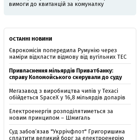
вимоги до квитанцій за комуналку
ОСТАННІ НОВИНИ
Єврокомісія попередила Румунію через
наміри відкласти відмову від вугільних ТЕС
Привласнення мільярдів Приватбанку:
справу Коломойського скерували до суду
Мегазавод з виробництва чипів у Техасі
обійдеться SpaceX у 16,8 мільярдів доларів
Електроенергія розподілятиметься за
новим принципом – Шмигаль
Суд забов’язав "Укррічфлот" Григоришина
сплатити великий борг за електроенерію