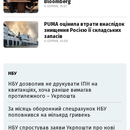
Bloomberg
6 СЕРПНЯ, 15:07
PUMA оцінила втрати внаслідок
знищення Росією її складських
запасів
6 СЕРПНЯ, 14:00
НБУ
НБУ дозволив не друкувати ІПН на
квитанціях, хоча раніше вимагав
протилежного – Укрпошта
За місяць оборонний спецрахунок НБУ
поповнився на мільярд гривень
НБУ спростував заяви Укрпошти про нові