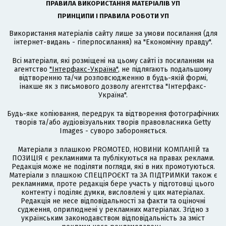
ПРАВИЛА ВИКОРИСТАННЯ МАТЕРІАЛІВ УП
ПРИНЦИПИ І ПРАВИЛА РОБОТИ УП
Використання матеріалів сайту лише за умови посилання (для
інтернет-видань - гіперпосилання) на "Економічну правду".
Всі матеріали, які розміщені на цьому сайті із посиланням на
агентство
"Інтерфакс-Україна"
, не підлягають подальшому
відтворенню та/чи розповсюдженню в будь-якій формі,
інакше як з письмового дозволу агентства "Інтерфакс-
Україна".
Будь-яке копіювання, передрук та відтворення фотографічних
творів та/або аудіовізуальних творів правовласника Getty
Images - суворо забороняється.
Матеріали з плашкою PROMOTED, НОВИНИ КОМПАНІЙ та
ПОЗИЦІЯ є рекламними та публікуються на правах реклами.
Редакція може не поділяти погляди, які в них промотуються.
Матеріали з плашкою СПЕЦПРОЄКТ та ЗА ПІДТРИМКИ також є
рекламними, проте редакція бере участь у підготовці цього
контенту і поділяє думки, висловлені у цих матеріалах.
Редакція не несе відповідальності за факти та оціночні
судження, оприлюднені у рекламних матеріалах. Згідно з
українським законодавством відповідальність за зміст