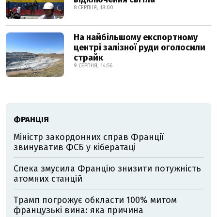
8 СЕРПНЯ, 18:00
На найбільшому експортному
центрі залізної руди оголосили
страйк
9 СЕРПНЯ, 14:56
ФРАНЦІЯ
Міністр закордонних справ Франції
звинуватив ФСБ у кібератаці
Спека змусила Францію знизити потужність
атомних станцій
Трамп погрожує обкласти 100% митом
французькі вина: яка причина