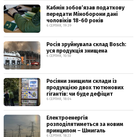
Кабмін зобовʼязав податкову
передати Міноборони дані
чоловіків 18-60 років
6 СЕРПНЯ, 19:39
Росія зруйнувала склад Bosch:
уся продукція знищена
6 СЕРПНЯ, 10:50
Росіяни знищили склади із
продукцією двох тютюнових
гігантів: чи буде дефіцит
6 СЕРПНЯ, 18:04
Електроенергія
розподілятиметься за новим
принципом – Шмигаль
6 СЕРПНЯ, 18:23