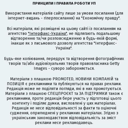
ПРИНЦИПИ І ПРАВИЛА РОБОТИ УП
Використання матеріалів сайту лише за умови посилання (для
інтернет-видань - гіперпосилання) на "Економічну правду".
Всі матеріали, які розміщені на цьому сайті із посиланням на
агентство
"Інтерфакс-Україна"
, не підлягають подальшому
відтворенню та/чи розповсюдженню в будь-якій формі,
інакше як з письмового дозволу агентства "Інтерфакс-
Україна".
Будь-яке копіювання, передрук та відтворення фотографічних
творів та/або аудіовізуальних творів правовласника Getty
Images - суворо забороняється.
Матеріали з плашкою PROMOTED, НОВИНИ КОМПАНІЙ та
ПОЗИЦІЯ є рекламними та публікуються на правах реклами.
Редакція може не поділяти погляди, які в них промотуються.
Матеріали з плашкою СПЕЦПРОЄКТ та ЗА ПІДТРИМКИ також є
рекламними, проте редакція бере участь у підготовці цього
контенту і поділяє думки, висловлені у цих матеріалах.
Редакція не несе відповідальності за факти та оціночні
судження, оприлюднені у рекламних матеріалах. Згідно з
українським законодавством відповідальність за зміст
реклами несе рекламодавець.