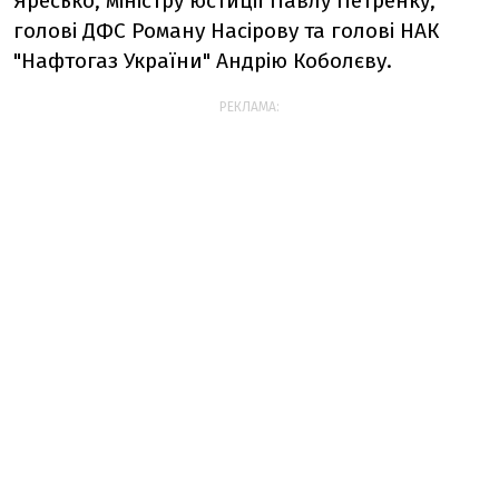
Яресько, міністру юстиції Павлу Петренку,
голові ДФС Роману Насірову та голові НАК
"Нафтогаз України" Андрію Коболєву.
РЕКЛАМА: