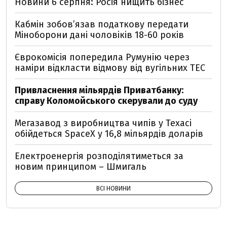
Новини 6 серпня: Росія нищить бізнес
Кабмін зобовʼязав податкову передати
Міноборони дані чоловіків 18-60 років
Єврокомісія попередила Румунію через
наміри відкласти відмову від вугільних ТЕС
Привласнення мільярдів Приватбанку:
справу Коломойського скерували до суду
Мегазавод з виробництва чипів у Техасі
обійдеться SpaceX у 16,8 мільярдів доларів
Електроенергія розподілятиметься за
новим принципом – Шмигаль
ВСІ НОВИНИ