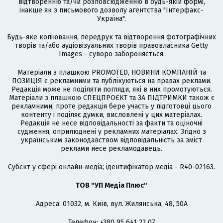
відтворенню та/чи розповсюдженню в будь-якій формі,
інакше як з письмового дозволу агентства "Інтерфакс-
Україна".
Будь-яке копіювання, передрук та відтворення фотографічних
творів та/або аудіовізуальних творів правовласника Getty
Images - суворо забороняється.
Матеріали з плашкою PROMOTED, НОВИНИ КОМПАНІЙ та
ПОЗИЦІЯ є рекламними та публікуються на правах реклами.
Редакція може не поділяти погляди, які в них промотуються.
Матеріали з плашкою СПЕЦПРОЄКТ та ЗА ПІДТРИМКИ також є
рекламними, проте редакція бере участь у підготовці цього
контенту і поділяє думки, висловлені у цих матеріалах.
Редакція не несе відповідальності за факти та оціночні
судження, оприлюднені у рекламних матеріалах. Згідно з
українським законодавством відповідальність за зміст
реклами несе рекламодавець.
Cубєкт у сфері онлайн-медіа; ідентифікатор медіа - R40-02163.
ТОВ "УП Медіа Плюс"
Адреса: 01032, м. Київ, вул. Жилянська, 48, 50А
Телефон: +380 95 641 22 07