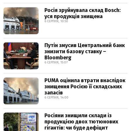
Росія зруйнувала склад Bosch:
уся продукція знищена
6 СЕРПНЯ, 10:50
Путін змусив Центральний банк
знизити базову ставку –
Bloomberg
6 СЕРПНЯ, 15:07
PUMA оцінила втрати внаслідок
знищення Росією її складських
запасів
6 СЕРПНЯ, 14:00
Росіяни знищили склади із
продукцією двох тютюнових
гігантів: чи буде дефіцит