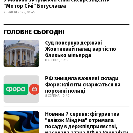
"Мотор Січі" Богуслаєва
2 ТРАВНЯ 2025, 10:45
ГОЛОВНЕ СЬОГОДНІ
Суд повернув державі
Жовтневий палац вартістю
близько мільярда
8 СЕРПНЯ, 15:15
РФ знищила важливі склади
Фори: клієнти скаржаться на
порожні полиці
8 СЕРПНЯ, 10:40
Новини 7 серпня: фігурантка
"плівок Міндіча" отримала
посаду в держпідприємстві,
масована атака РФ на Укрнафту