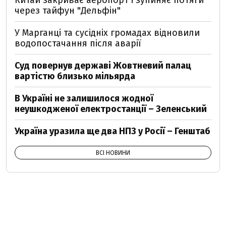
Китай закриває аеропорт і зупиняє потяги
через тайфун "Дельфін"
У Марганці та сусідніх громадах відновили
водопостачання після аварії
Суд повернув державі Жовтневий палац
вартістю близько мільярда
В Україні не залишилося жодної
неушкодженої електростанції – Зеленський
Україна уразила ще два НПЗ у Росії – Генштаб
ВСІ НОВИНИ