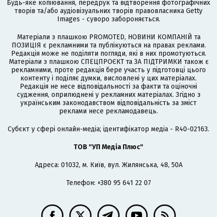
Будь-яке копіювання, передрук та відтворення фотографічних
творів та/або аудіовізуальних творів правовласника Getty
Images - суворо забороняється.
Матеріали з плашкою PROMOTED, НОВИНИ КОМПАНІЙ та
ПОЗИЦІЯ є рекламними та публікуються на правах реклами.
Редакція може не поділяти погляди, які в них промотуються.
Матеріали з плашкою СПЕЦПРОЄКТ та ЗА ПІДТРИМКИ також є
рекламними, проте редакція бере участь у підготовці цього
контенту і поділяє думки, висловлені у цих матеріалах.
Редакція не несе відповідальності за факти та оціночні
судження, оприлюднені у рекламних матеріалах. Згідно з
українським законодавством відповідальність за зміст
реклами несе рекламодавець.
Cубєкт у сфері онлайн-медіа; ідентифікатор медіа - R40-02163.
ТОВ "УП Медіа Плюс"
Адреса: 01032, м. Київ, вул. Жилянська, 48, 50А
Телефон: +380 95 641 22 07