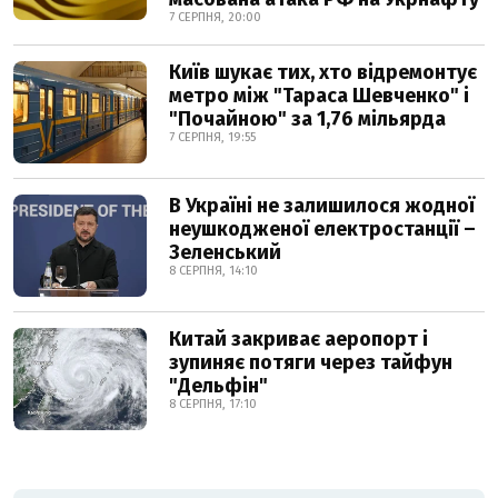
7 СЕРПНЯ, 20:00
Київ шукає тих, хто відремонтує
метро між "Тараса Шевченко" і
"Почайною" за 1,76 мільярда
7 СЕРПНЯ, 19:55
В Україні не залишилося жодної
неушкодженої електростанції –
Зеленський
8 СЕРПНЯ, 14:10
Китай закриває аеропорт і
зупиняє потяги через тайфун
"Дельфін"
8 СЕРПНЯ, 17:10