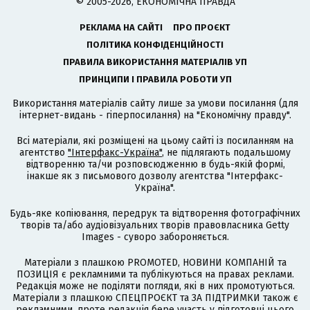
© 2005-2026, ЕКОНОМІЧНА ПРАВДА
РЕКЛАМА НА САЙТІ
ПРО ПРОЄКТ
ПОЛІТИКА КОНФІДЕНЦІЙНОСТІ
ПРАВИЛА ВИКОРИСТАННЯ МАТЕРІАЛІВ УП
ПРИНЦИПИ І ПРАВИЛА РОБОТИ УП
Використання матеріалів сайту лише за умови посилання (для
інтернет-видань - гіперпосилання) на "Економічну правду".
Всі матеріали, які розміщені на цьому сайті із посиланням на
агентство
"Інтерфакс-Україна"
, не підлягають подальшому
відтворенню та/чи розповсюдженню в будь-якій формі,
інакше як з письмового дозволу агентства "Інтерфакс-
Україна".
Будь-яке копіювання, передрук та відтворення фотографічних
творів та/або аудіовізуальних творів правовласника Getty
Images - суворо забороняється.
Матеріали з плашкою PROMOTED, НОВИНИ КОМПАНІЙ та
ПОЗИЦІЯ є рекламними та публікуються на правах реклами.
Редакція може не поділяти погляди, які в них промотуються.
Матеріали з плашкою СПЕЦПРОЄКТ та ЗА ПІДТРИМКИ також є
рекламними, проте редакція бере участь у підготовці цього