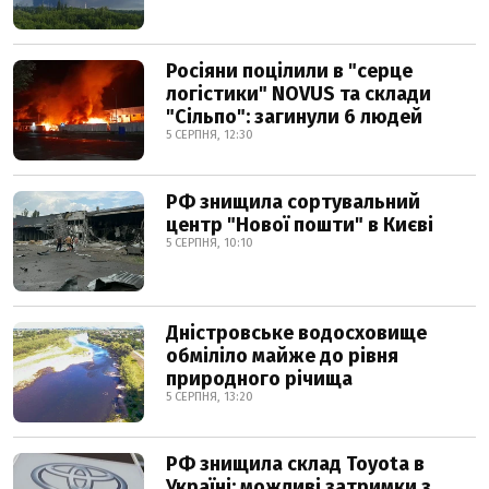
Росіяни поцілили в "серце
логістики" NOVUS та склади
"Сільпо": загинули 6 людей
5 СЕРПНЯ, 12:30
РФ знищила сортувальний
центр "Нової пошти" в Києві
5 СЕРПНЯ, 10:10
Дністровське водосховище
обміліло майже до рівня
природного річища
5 СЕРПНЯ, 13:20
РФ знищила склад Toyota в
Україні: можливі затримки з