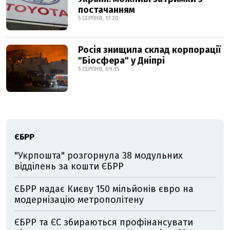
постачанням
5 СЕРПНЯ, 17:20
Росія знищила склад корпорації
"Біосфера" у Дніпрі
5 СЕРПНЯ, 09:15
ЄБРР
"Укрпошта" розгорнула 38 модульних
відділень за кошти ЄБРР
ЄБРР надає Києву 150 мільйонів євро на
модернізацію метрополітену
ЄБРР та ЄС збираються профінансувати