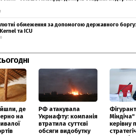
1
алютні обмеження за допомогою державного боргу:
Kernel та ICU
00
СЬОГОДНІ
айшли, де
РФ атакувала
Фігурант
зерно на
Укрнафту: компанія
Міндіча"
ривалої
втратила суттєві
керівну 
ртів
обсяги видобутку
стратегі