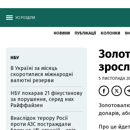
УСІ РОЗДІЛИ
НОВИНИ
ПУБЛІКАЦІЇ
КОЛОНКИ
ІН
Золот
НБУ
зросл
В Україні за місяць
скоротилися міжнародні
5 ЛИСТОПАДА 201
валютні резерви
НБУ покарав 21 фінустанову
за порушення, серед них
Золотовалют
Райффайзен
доларів, або
Внаслідок терору Росії
проти АЗС постраждали
Про це йде