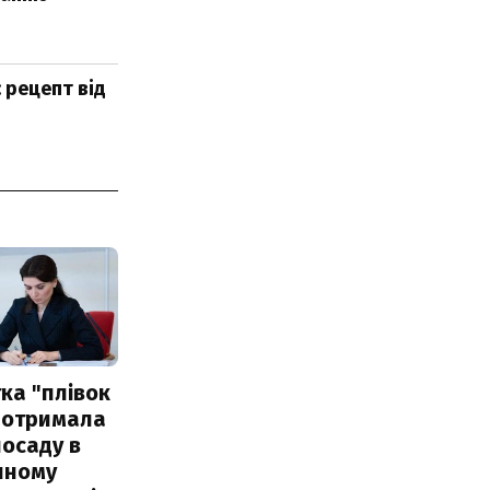
 рецепт від
ка "плівок
 отримала
посаду в
чному