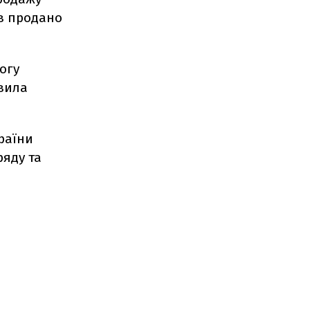
ів продано
огу
явила
країни
ряду та