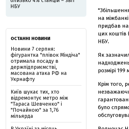
близько 4% станцій – звіт
НБУ
"Збільшення
на міжбанк
придбав на 
цих коштів 
ОСТАННІ НОВИНИ
НБУ.
Новини 7 серпня:
Як зазначи
фігурантка "плівок Міндіча"
отримала посаду в
надходжень 
держпідприємстві,
розмірі 199 
масована атака РФ на
Укрнафту
Крім того, 
незважаючи
Київ шукає тих, хто
відремонтує метро між
гарантовано
"Тараса Шевченко" і
було спрямо
"Почайною" за 1,76
обслуговув
мільярда
Водночас НБ
В Україні за місяць