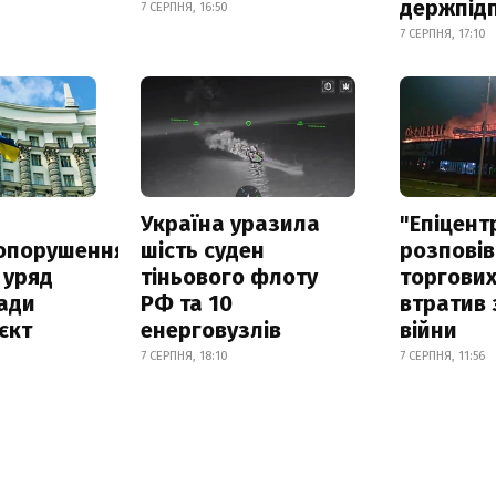
держпід
7 СЕРПНЯ, 16:50
7 СЕРПНЯ, 17:10
а
Україна уразила
"Епіцент
опорушення
шість суден
розповів
 уряд
тіньового флоту
торгових
ади
РФ та 10
втратив 
єкт
енерговузлів
війни
7 СЕРПНЯ, 18:10
7 СЕРПНЯ, 11:56