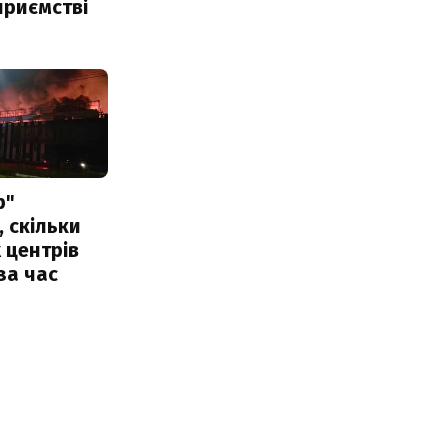
приємстві
р"
, скільки
 центрів
за час