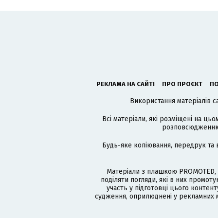
РЕКЛАМА НА САЙТІ
ПРО ПРОЄКТ
ПО
Використання матеріалів с
Всі матеріали, які розміщені на цьо
розповсюдженню в
Будь-яке копіювання, передрук та 
Матеріали з плашкою PROMOTED, 
поділяти погляди, які в них промо
участь у підготовці цього контенту
судження, оприлюднені у рекламних м