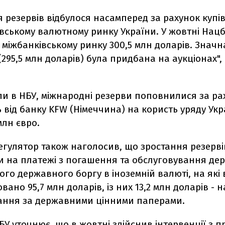
 резервів відбулося насамперед за рахунок купі
івському валютному ринку України. У жовтні Нац
міжбанківському ринку 300,5 млн доларів. Значна
(295,5 млн доларів) була придбана на аукціонах",
ли в НБУ, міжнародні резерви поповнилися за ра
від банку KFW (Німеччина) на користь уряду Укр
млн євро.
регулятор також наголосив, що зростання резерві
 на платежі з погашення та обслуговування де
го державного боргу в іноземній валюті, на які 
вано 95,7 млн доларів, із них 13,2 млн доларів - н
ання за державними цінними паперами.
У уточнює, що в жовтні здійснив інтервенції з 