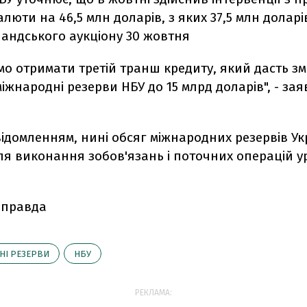
алюти на 46,5 млн доларів, з яких 37,5 млн долар
ландського аукціону 30 жовтня
о отримати третій транш кредиту, який дасть зм
іжнародні резерви НБУ до 15 млрд доларів", - за
відомленням, нині обсяг міжнародних резервів У
ля виконання зобов'язань і поточних операцій у
 правда
НІ РЕЗЕРВИ
НБУ
РЕКЛАМА: