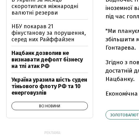
скоротилися міжнародні
іноземної в
валютні резерви
під час гол
НБУ покарав 21
"Ми плануєм
фінустанову за порушення,
збільшити м
серед них Райффайзен
Гонтарева.
Нацбанк дозволив не
визнавати дефолт бізнесу
Згідно з по
на тлі атак РФ
достатній д
Нацбанку.
Україна уразила шість суден
тіньового флоту РФ та 10
енерговузлів
Економічна
ВСІ НОВИНИ
ЗОЛОТОВАЛЮТ
РЕКЛАМА: