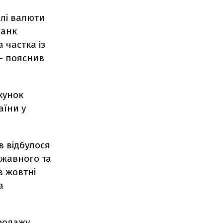
влі валюти
банк
 частка із
 - пояснив
хунок
аїни у
в відбулося
ржавного та
в жовтні
а
продажу