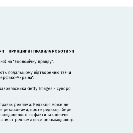
УП
ПРИНЦИПИ І ПРАВИЛА РОБОТИ УП
я) на "Економічну правду".
гають подальшому відтворенню та/чи
терфакс-Україна".
равовласника Getty Images - суворо
равах реклами. Редакція може не
 є рекламними, проте редакція бере
дповідальності за факти та оціночні
за зміст реклами несе рекламодавець.