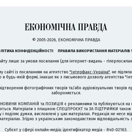
© 2005-2026, ЕКОНОМІЧНА ПРАВДА
ЛІТИКА КОНФІДЕНЦІЙНОСТІ
ПРАВИЛА ВИКОРИСТАННЯ МАТЕРІАЛІВ 
айту лише за умови посилання (для інтернет-видань - гіперпосиланн
му сайті із посиланням на агентство
"Інтерфакс-Україна"
, не підля
 будь-якій формі, інакше як з письмового дозволу агентства "Ін
відтворення фотографічних творів та/або аудіовізуальних творів п
забороняється.
НОВИНИ КОМПАНІЙ та ПОЗИЦІЯ є рекламними та публікуються на п
туються. Матеріали з плашкою СПЕЦПРОЄКТ та ЗА ПІДТРИМКИ також
 і поділяє думки, висловлені у цих матеріалах. Редакція не несе ві
атеріалах. Згідно з українським законодавством відповідальність 
Cубєкт у сфері онлайн-медіа; ідентифікатор медіа - R40-02163.