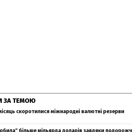
И ЗА ТЕМОЮ
а місяць скоротилися міжнародні валютні резерви
робила" більше мільярда доларів завдяки подорож