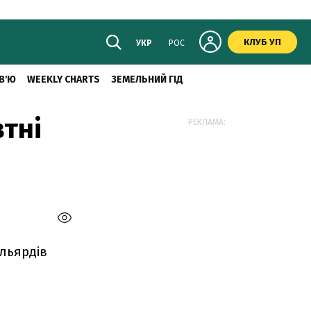
КЛУБ УП
УКР
РОС
В'Ю
WEEKLY CHARTS
ЗЕМЕЛЬНИЙ ГІД
тні
РЕКЛАМА:
ільярдів