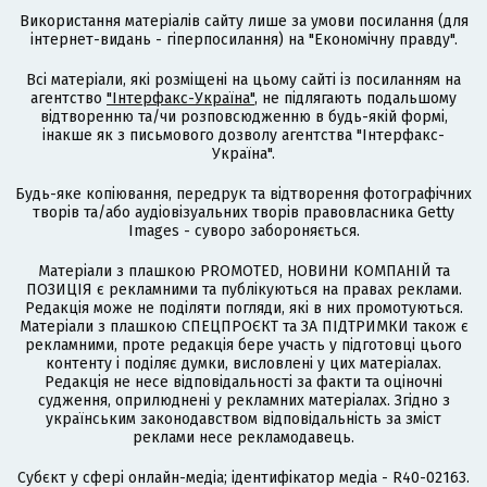
Використання матеріалів сайту лише за умови посилання (для
інтернет-видань - гіперпосилання) на "Економічну правду".
Всі матеріали, які розміщені на цьому сайті із посиланням на
агентство
"Інтерфакс-Україна"
, не підлягають подальшому
відтворенню та/чи розповсюдженню в будь-якій формі,
інакше як з письмового дозволу агентства "Інтерфакс-
Україна".
Будь-яке копіювання, передрук та відтворення фотографічних
творів та/або аудіовізуальних творів правовласника Getty
Images - суворо забороняється.
Матеріали з плашкою PROMOTED, НОВИНИ КОМПАНІЙ та
ПОЗИЦІЯ є рекламними та публікуються на правах реклами.
Редакція може не поділяти погляди, які в них промотуються.
Матеріали з плашкою СПЕЦПРОЄКТ та ЗА ПІДТРИМКИ також є
рекламними, проте редакція бере участь у підготовці цього
контенту і поділяє думки, висловлені у цих матеріалах.
Редакція не несе відповідальності за факти та оціночні
судження, оприлюднені у рекламних матеріалах. Згідно з
українським законодавством відповідальність за зміст
реклами несе рекламодавець.
Cубєкт у сфері онлайн-медіа; ідентифікатор медіа - R40-02163.