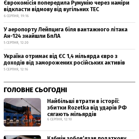
Єврокомісія попередила Румунію через наміри
відкласти відмову від вугільних ТЕС
6 СЕРПНЯ, 19:16
У аеропорту Лейпцига біля вантажного літака
Ан-124 знайшли БпЛА
5 СЕРПНЯ, 12:20
Україна отримає від ЄС 1,4 мільярда євро з
доходів від заморожених російських активів
5 СЕРПНЯ, 12:16
ГОЛОВНЕ СЬОГОДНІ
Найбільші втрати в історії:
збитки Rozetka від ударів РФ
сягають мільярдів
6 СЕРПНЯ, 12:10
Кабмін зобовʼязав податкову