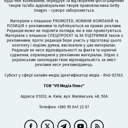
Будь-яке копіювання, передрук та відтворення фотографічних
творів та/або аудіовізуальних творів правовласника Getty
Images - суворо забороняється.
Матеріали з плашкою PROMOTED, НОВИНИ КОМПАНІЙ та
ПОЗИЦІЯ є рекламними та публікуються на правах реклами.
Редакція може не поділяти погляди, які в них промотуються.
Матеріали з плашкою СПЕЦПРОЄКТ та ЗА ПІДТРИМКИ також є
рекламними, проте редакція бере участь у підготовці цього
контенту і поділяє думки, висловлені у цих матеріалах.
Редакція не несе відповідальності за факти та оціночні
судження, оприлюднені у рекламних матеріалах. Згідно з
українським законодавством відповідальність за зміст
реклами несе рекламодавець.
Cубєкт у сфері онлайн-медіа; ідентифікатор медіа - R40-02163.
ТОВ "УП Медіа Плюс"
Адреса: 01032, м. Київ, вул. Жилянська, 48, 50А
Телефон: +380 95 641 22 07