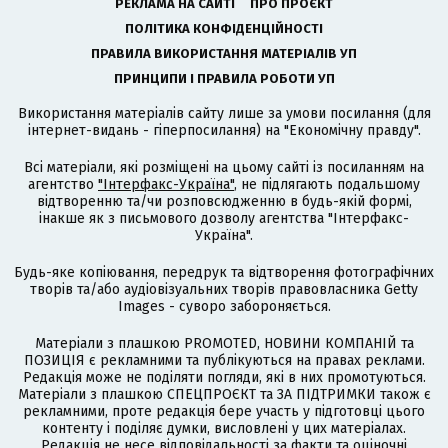
РЕКЛАМА НА САЙТІ
ПРО ПРОЄКТ
ПОЛІТИКА КОНФІДЕНЦІЙНОСТІ
ПРАВИЛА ВИКОРИСТАННЯ МАТЕРІАЛІВ УП
ПРИНЦИПИ І ПРАВИЛА РОБОТИ УП
Використання матеріалів сайту лише за умови посилання (для
інтернет-видань - гіперпосилання) на "Економічну правду".
Всі матеріали, які розміщені на цьому сайті із посиланням на
агентство
"Інтерфакс-Україна"
, не підлягають подальшому
відтворенню та/чи розповсюдженню в будь-якій формі,
інакше як з письмового дозволу агентства "Інтерфакс-
Україна".
Будь-яке копіювання, передрук та відтворення фотографічних
творів та/або аудіовізуальних творів правовласника Getty
Images - суворо забороняється.
Матеріали з плашкою PROMOTED, НОВИНИ КОМПАНІЙ та
ПОЗИЦІЯ є рекламними та публікуються на правах реклами.
Редакція може не поділяти погляди, які в них промотуються.
Матеріали з плашкою СПЕЦПРОЄКТ та ЗА ПІДТРИМКИ також є
рекламними, проте редакція бере участь у підготовці цього
контенту і поділяє думки, висловлені у цих матеріалах.
Редакція не несе відповідальності за факти та оціночні