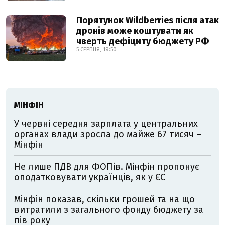
Порятунок Wildberries після атак
дронів може коштувати як
чверть дефіциту бюджету РФ
5 СЕРПНЯ, 19:50
МІНФІН
У червні середня зарплата у центральних
органах влади зросла до майже 67 тисяч –
Мінфін
Не лише ПДВ для ФОПів. Мінфін пропонує
оподатковувати українців, як у ЄС
Мінфін показав, скільки грошей та на що
витратили з загального фонду бюджету за
пів року