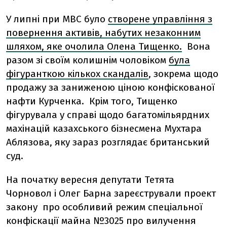
У липні при МВС було
створене управління з
повернення активів, набутих незаконним
шляхом, яке очолила Олена Тищенко.
Вона
разом зі своїм колишнім чоловіком
була
фігуранткою кількох скандалів
, зокрема щодо
продажу за заниженою ціною конфіскованої
нафти Курченка. Крім того, Тищенко
фігурувала у справі щодо багатомільярдних
махінацій казахського бізнесмена Мухтара
Аблязова, яку зараз розглядає британський
суд.
На початку вересня депутати Тетята
Чорновол і Олег Барна зареєстрували проект
закону про особливий режим спеціальної
конфіскації майна №3025 про вилучення