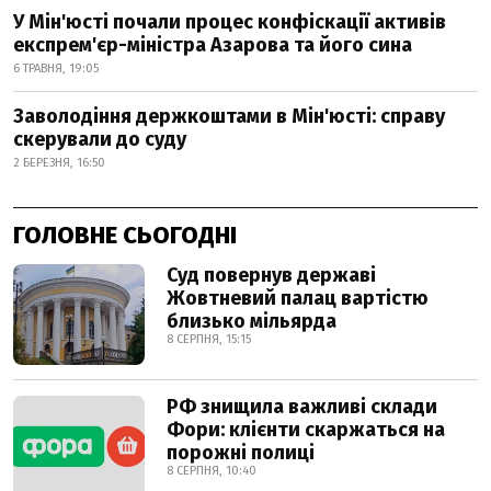
У Мін'юсті почали процес конфіскації активів
експрем'єр-міністра Азарова та його сина
6 ТРАВНЯ, 19:05
Заволодіння держкоштами в Мін'юсті: справу
скерували до суду
2 БЕРЕЗНЯ, 16:50
ГОЛОВНЕ СЬОГОДНІ
Суд повернув державі
Жовтневий палац вартістю
близько мільярда
8 СЕРПНЯ, 15:15
РФ знищила важливі склади
Фори: клієнти скаржаться на
порожні полиці
8 СЕРПНЯ, 10:40