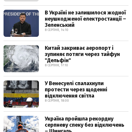
В Україні не залишилося жодної
неушкодженої електростанції –
Зеленський
8 СЕРПНЯ, 14:10
Китай закриває аеропорт і
зупиняє потяги через тайфун
"Дельфін"
8 СЕРПНЯ, 17:10
У Венесуелі спалахнули
протести через щоденні
відключення світла
8 СЕРПНЯ, 18:00
Україна пройшла рекордну
серпневу спеку без відключень
– Шмигаль