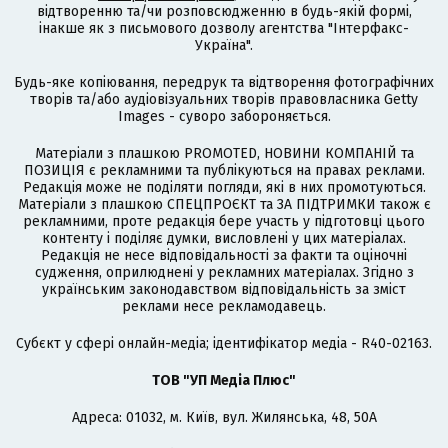
відтворенню та/чи розповсюдженню в будь-якій формі,
інакше як з письмового дозволу агентства "Інтерфакс-
Україна".
Будь-яке копіювання, передрук та відтворення фотографічних
творів та/або аудіовізуальних творів правовласника Getty
Images - суворо забороняється.
Матеріали з плашкою PROMOTED, НОВИНИ КОМПАНІЙ та
ПОЗИЦІЯ є рекламними та публікуються на правах реклами.
Редакція може не поділяти погляди, які в них промотуються.
Матеріали з плашкою СПЕЦПРОЄКТ та ЗА ПІДТРИМКИ також є
рекламними, проте редакція бере участь у підготовці цього
контенту і поділяє думки, висловлені у цих матеріалах.
Редакція не несе відповідальності за факти та оціночні
судження, оприлюднені у рекламних матеріалах. Згідно з
українським законодавством відповідальність за зміст
реклами несе рекламодавець.
Cубєкт у сфері онлайн-медіа; ідентифікатор медіа - R40-02163.
ТОВ "УП Медіа Плюс"
Адреса: 01032, м. Київ, вул. Жилянська, 48, 50А