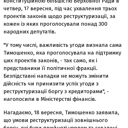
конституційною більшістю Верховної Ради в
четвер, 17 вересня, під час ухвалення трьох
проектів законів щодо реструктуризації, за
кожен із яких проголосували понад 300
народних депутатів.
"У тому числі, важливість угоди визнала сама
Тимошенко, яка проголосувала на підтримку
цих проектів законів, - так само, як і
представники її політичної фракції.
Безпідставні нападки не можуть змінити
дійсність чи принизити успіх угоди з
реструктуризації боргу з кредиторами", -
наголосили в Міністерстві фінансів.
Нагадаємо, 18 вересня, Тимошенко заявила,
що умови реструктуризації зовнішнього
боргу, які були прийняті урядом та схвалені