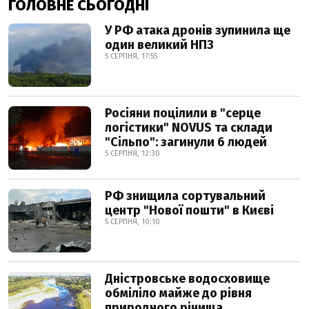
ГОЛОВНЕ СЬОГОДНІ
У РФ атака дронів зупинила ще
один великий НПЗ
5 СЕРПНЯ, 17:55
Росіяни поцілили в "серце
логістики" NOVUS та склади
"Сільпо": загинули 6 людей
5 СЕРПНЯ, 12:30
РФ знищила сортувальний
центр "Нової пошти" в Києві
5 СЕРПНЯ, 10:10
Дністровське водосховище
обміліло майже до рівня
природного річища