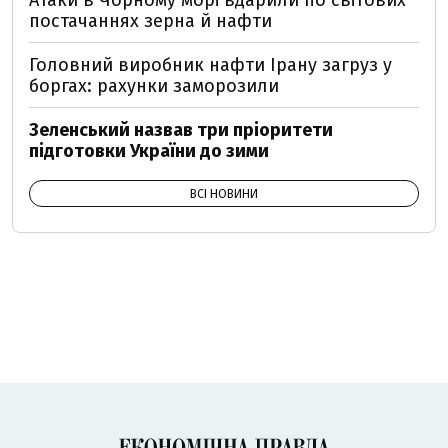
Атаки в Чорному морі вдарили по світових
постачаннях зерна й нафти
Головний виробник нафти Ірану загруз у
боргах: рахунки заморозили
Зеленський назвав три пріоритети
підготовки України до зими
ВСІ НОВИНИ