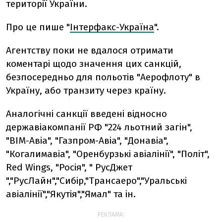
території України.
Про це пише "
Інтерфакс-Україна
".
Агентству поки не вдалося отримати
коментарі щодо значення цих санкцій,
безпосередньо для польотів "Аерофлоту" в
Україну, або транзиту через країну.
Аналогічні санкції введені відносно
державіакомпанії РФ "224 льотний загін",
"ВІМ-Авіа", "Газпром-Авіа", "Донавіа",
"Когалимавіа", "Оренбурзькі авіалінії", "Політ",
Red Wings, "Росія", " РусДжет
","РусЛайн","Сибір,"Трансаеро","Уральські
авіалінії","Якутія","Ямал" та ін.
РЕКЛАМА: