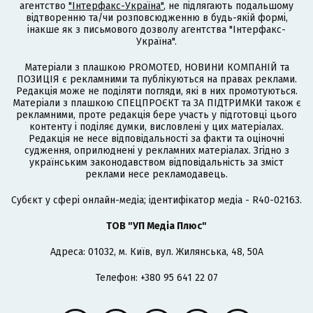
агентство
"Інтерфакс-Україна"
, не підлягають подальшому
відтворенню та/чи розповсюдженню в будь-якій формі,
інакше як з письмового дозволу агентства "Інтерфакс-
Україна".
Матеріали з плашкою PROMOTED, НОВИНИ КОМПАНІЙ та
ПОЗИЦІЯ є рекламними та публікуються на правах реклами.
Редакція може не поділяти погляди, які в них промотуються.
Матеріали з плашкою СПЕЦПРОЄКТ та ЗА ПІДТРИМКИ також є
рекламними, проте редакція бере участь у підготовці цього
контенту і поділяє думки, висловлені у цих матеріалах.
Редакція не несе відповідальності за факти та оціночні
судження, оприлюднені у рекламних матеріалах. Згідно з
українським законодавством відповідальність за зміст
реклами несе рекламодавець.
Cубєкт у сфері онлайн-медіа; ідентифікатор медіа - R40-02163.
ТОВ "УП Медіа Плюс"
Адреса: 01032, м. Київ, вул. Жилянська, 48, 50А
Телефон: +380 95 641 22 07