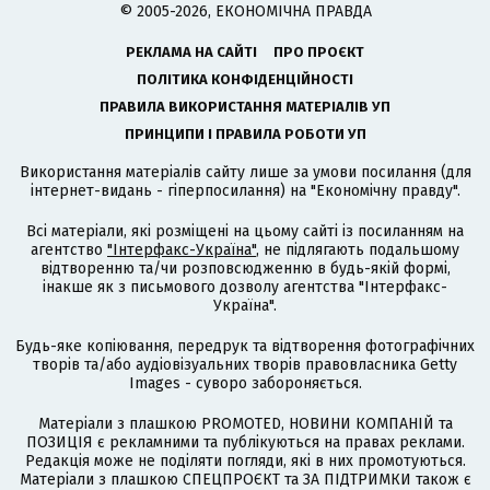
© 2005-2026, ЕКОНОМІЧНА ПРАВДА
РЕКЛАМА НА САЙТІ
ПРО ПРОЄКТ
ПОЛІТИКА КОНФІДЕНЦІЙНОСТІ
ПРАВИЛА ВИКОРИСТАННЯ МАТЕРІАЛІВ УП
ПРИНЦИПИ І ПРАВИЛА РОБОТИ УП
Використання матеріалів сайту лише за умови посилання (для
інтернет-видань - гіперпосилання) на "Економічну правду".
Всі матеріали, які розміщені на цьому сайті із посиланням на
агентство
"Інтерфакс-Україна"
, не підлягають подальшому
відтворенню та/чи розповсюдженню в будь-якій формі,
інакше як з письмового дозволу агентства "Інтерфакс-
Україна".
Будь-яке копіювання, передрук та відтворення фотографічних
творів та/або аудіовізуальних творів правовласника Getty
Images - суворо забороняється.
Матеріали з плашкою PROMOTED, НОВИНИ КОМПАНІЙ та
ПОЗИЦІЯ є рекламними та публікуються на правах реклами.
Редакція може не поділяти погляди, які в них промотуються.
Матеріали з плашкою СПЕЦПРОЄКТ та ЗА ПІДТРИМКИ також є