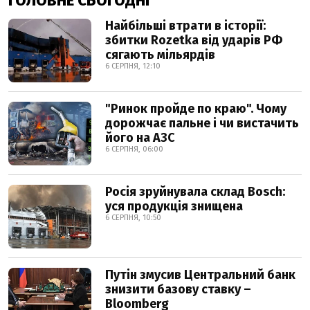
ГОЛОВНЕ СЬОГОДНІ
Найбільші втрати в історії:
збитки Rozetka від ударів РФ
сягають мільярдів
6 СЕРПНЯ, 12:10
"Ринок пройде по краю". Чому
дорожчає пальне і чи вистачить
його на АЗС
6 СЕРПНЯ, 06:00
Росія зруйнувала склад Bosch:
уся продукція знищена
6 СЕРПНЯ, 10:50
Путін змусив Центральний банк
знизити базову ставку –
Bloomberg