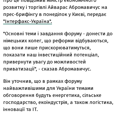
Про це повідомив міністр економічного
розвитку і торгівлі Айварас Абромавичус на
прес-брифінгу в понеділок у Києві, передає
"Інтерфакс-Україна".
"Основні теми і завдання форуму - донести до
німецьких колег, що реформи відбуваються,
що вони лише прискорюватимуться,
показати наш інвестиційний потенціал,
привернути увагу до можливостей
приватизації", - сказав Абромавичус.
Він уточнив, що в рамках форуму
найважливішими для України темами
обговорення будуть енергетика, сільське
господарство, екоіндустрія, а також логістика,
інновації та IT.