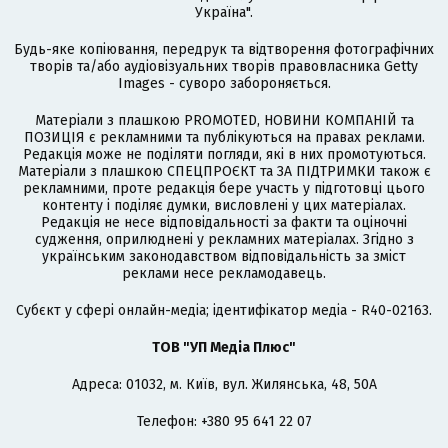
Україна".
Будь-яке копіювання, передрук та відтворення фотографічних
творів та/або аудіовізуальних творів правовласника Getty
Images - суворо забороняється.
Матеріали з плашкою PROMOTED, НОВИНИ КОМПАНІЙ та
ПОЗИЦІЯ є рекламними та публікуються на правах реклами.
Редакція може не поділяти погляди, які в них промотуються.
Матеріали з плашкою СПЕЦПРОЄКТ та ЗА ПІДТРИМКИ також є
рекламними, проте редакція бере участь у підготовці цього
контенту і поділяє думки, висловлені у цих матеріалах.
Редакція не несе відповідальності за факти та оціночні
судження, оприлюднені у рекламних матеріалах. Згідно з
українським законодавством відповідальність за зміст
реклами несе рекламодавець.
Cубєкт у сфері онлайн-медіа; ідентифікатор медіа - R40-02163.
ТОВ "УП Медіа Плюс"
Адреса: 01032, м. Київ, вул. Жилянська, 48, 50А
Телефон: +380 95 641 22 07