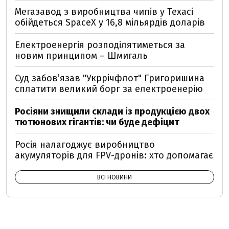
Мегазавод з виробництва чипів у Техасі
обійдеться SpaceX у 16,8 мільярдів доларів
Електроенергія розподілятиметься за
новим принципом – Шмигаль
Суд забов’язав "Укррічфлот" Григоришина
сплатити великий борг за електроенерію
Росіяни знищили склади із продукцією двох
тютюнових гігантів: чи буде дефіцит
Росія налагоджує виробництво
акумуляторів для FPV-дронів: хто допомагає
ВСІ НОВИНИ