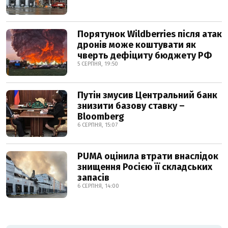
Порятунок Wildberries після атак
дронів може коштувати як
чверть дефіциту бюджету РФ
5 СЕРПНЯ, 19:50
Путін змусив Центральний банк
знизити базову ставку –
Bloomberg
6 СЕРПНЯ, 15:07
PUMA оцінила втрати внаслідок
знищення Росією її складських
запасів
6 СЕРПНЯ, 14:00