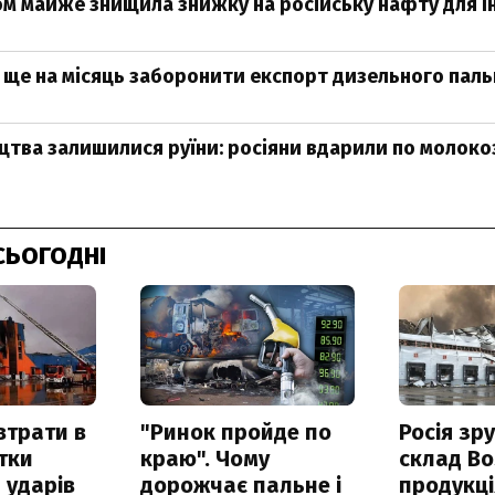
ном майже знищила знижку на російську нафту для Ін
є ще на місяць заборонити експорт дизельного пал
цтва залишилися руїни: росіяни вдарили по молок
СЬОГОДНІ
втрати в
"Ринок пройде по
Росія зр
итки
краю". Чому
склад Bo
 ударів
дорожчає пальне і
продукц