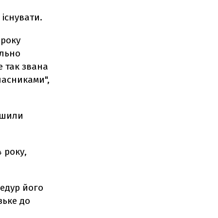
існувати.
 року
ально
 так звана
ласниками",
ішили
 року,
цедур його
зьке до