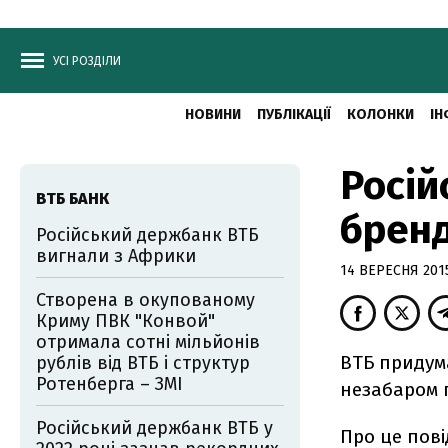
УСІ РОЗДІЛИ
НОВИНИ
ПУБЛІКАЦІЇ
КОЛОНКИ
ІН
Росій
ВТБ БАНК
бренд
Російський держбанк ВТБ
вигнали з Африки
14 ВЕРЕСНЯ 2015
Створена в окупованому
Криму ПВК "Конвой"
отримала сотні мільйонів
ВТБ придум
рублів від ВТБ і структур
Ротенберга – ЗМІ
незабаром 
Російський держбанк ВТБ у
Про це пові