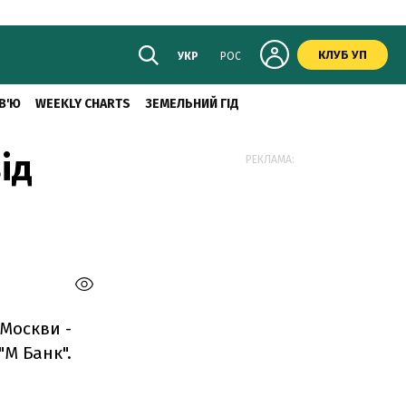
КЛУБ УП
УКР
РОС
В'Ю
WEEKLY CHARTS
ЗЕМЕЛЬНИЙ ГІД
ід
РЕКЛАМА:
Москви -
М Банк".