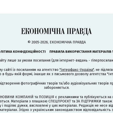
© 2005-2026, ЕКОНОМІЧНА ПРАВДА
ЛІТИКА КОНФІДЕНЦІЙНОСТІ
ПРАВИЛА ВИКОРИСТАННЯ МАТЕРІАЛІВ 
айту лише за умови посилання (для інтернет-видань - гіперпосиланн
му сайті із посиланням на агентство
"Інтерфакс-Україна"
, не підля
 будь-якій формі, інакше як з письмового дозволу агентства "Ін
відтворення фотографічних творів та/або аудіовізуальних творів п
забороняється.
НОВИНИ КОМПАНІЙ та ПОЗИЦІЯ є рекламними та публікуються на п
туються. Матеріали з плашкою СПЕЦПРОЄКТ та ЗА ПІДТРИМКИ також
 і поділяє думки, висловлені у цих матеріалах. Редакція не несе ві
атеріалах. Згідно з українським законодавством відповідальність 