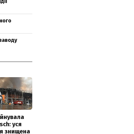
дії
ьного
озаводу
уйнувала
sch: уся
ія знищена