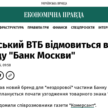
ФРАСТРУКТУРА
ПРАВИЛА ГРИ
ФІНАНСИ
СПЕЦПРОЄКТИ
ІНТЕР
ський ВТБ відмовиться в
у "Банк Москви"
, 09:58
ав новий бренд для "нездорової" частини Банку 
планується почати узгодження товарного знака "
домили співрозмовники газети "
Комерсант
".