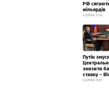
РФ сягают
мільярдів
6 СЕРПНЯ, 12:10
Путін змус
Центральн
знизити б
ставку – B
6 СЕРПНЯ, 15:07