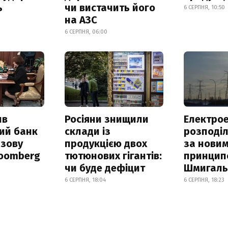
ь
чи вистачить його
6 СЕРПНЯ, 10:50
на АЗС
6 СЕРПНЯ, 06:00
ив
Росіяни знищили
Електрое
ий банк
склади із
розподі
азову
продукцією двох
за нови
loomberg
тютюнових гігантів:
принцип
чи буде дефіцит
Шмигал
6 СЕРПНЯ, 18:04
6 СЕРПНЯ, 18:23