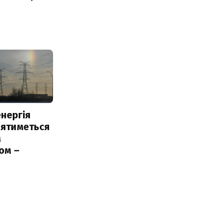
нергія
лятиметься
м
ом –
ь