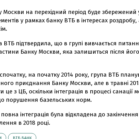
 Москви на перехідний період буде збережений 
ментів у рамках банку ВТБ в інтересах роздробу, 
ім.
 ВТБ підтвердила, що в групі вивчається питанн
частини Банку Москви, яка залишиться після його 
спочатку, на початку 2014 року, група ВТБ плану
ного приєднання Банку Москви, але в травні 201
и це з ЦБ, оскільки інтеграція в процесі санації 
до порушення базельських норм.
і повна інтеграція була відкладена до закінченн
ення в 2018 році.
И
ВТБ БАНК