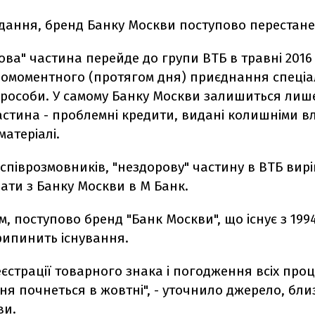
дання, бренд Банку Москви поступово перестане 
ова" частина перейде до групи ВТБ в травні 2016
омоментного (протягом дня) приєднання спеці
юрособи. У самому Банку Москви залишиться лише
астина - проблемні кредити, видані колишніми в
матеріалі.
співрозмовників, "нездорову" частину в ВТБ вир
ати з Банку Москви в М Банк.
, поступово бренд "Банк Москви", що існує з 1994
рипинить існування.
еєстрації товарного знака і погодження всіх про
я почнеться в жовтні", - уточнило джерело, бли
ви.