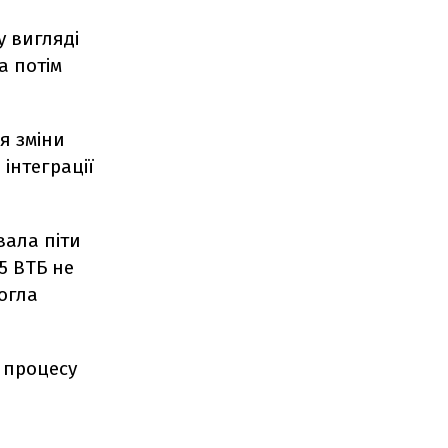
у вигляді
а потім
я зміни
інтеграції
вала піти
5 ВТБ не
могла
я процесу