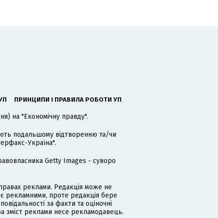
УП
ПРИНЦИПИ І ПРАВИЛА РОБОТИ УП
я) на "Економічну правду".
гають подальшому відтворенню та/чи
терфакс-Україна".
равовласника Getty Images - суворо
равах реклами. Редакція може не
 є рекламними, проте редакція бере
дповідальності за факти та оціночні
за зміст реклами несе рекламодавець.