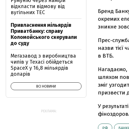
Румунію через наміри
відкласти відмову від
Бренд Банку
вугільних ТЕС
окремих еле
Привласнення мільярдів
зникне зовс
Приватбанку: справу
Коломойського скерували
Прес-служба
до суду
назви тієї 
в ВТБ.
Мегазавод з виробництва
чипів у Техасі обійдеться
SpaceX у 16,8 мільярдів
Нагадаємо, 
доларів
шляхом пов
зміг узгодит
ВСІ НОВИНИ
призвести 
У результат
РЕКЛАМА:
фіноздоровл
РФ
БАНК