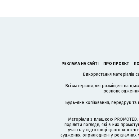
РЕКЛАМА НА САЙТІ
ПРО ПРОЄКТ
ПО
Використання матеріалів с
Всі матеріали, які розміщені на цьо
розповсюдженню в
Будь-яке копіювання, передрук та 
Матеріали з плашкою PROMOTED, 
поділяти погляди, які в них промо
участь у підготовці цього контенту
судження, оприлюднені у рекламних м