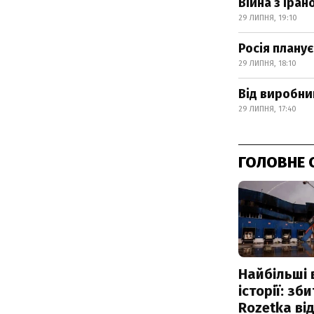
Війна з Іра
29 ЛИПНЯ, 19:10
Росія плану
29 ЛИПНЯ, 18:10
Від виробни
29 ЛИПНЯ, 17:40
ГОЛОВНЕ 
Найбільші 
історії: зб
Rozetka від