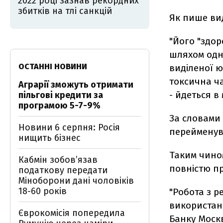
2022 році зазнав рекордних
збитків на тлі санкцій
Як пише ви
"Його "здор
шляхом одн
ОСТАННІ НОВИНИ
виділеної 
токсична ч
Аграрії зможуть отримати
- йдеться в 
пільгові кредити за
програмою 5-7-9%
За словами 
Новини 6 серпня: Росія
перейменув
нищить бізнес
Таким чином
Кабмін зобовʼязав
повністю п
податкову передати
Міноборони дані чоловіків
18-60 років
"Робота з р
використанн
Єврокомісія попередила
Банку Моск