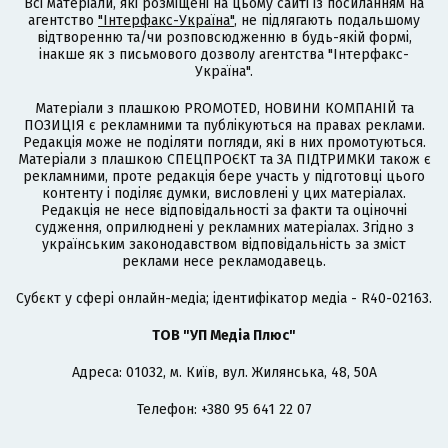
Всі матеріали, які розміщені на цьому сайті із посиланням на
агентство
"Інтерфакс-Україна"
, не підлягають подальшому
відтворенню та/чи розповсюдженню в будь-якій формі,
інакше як з письмового дозволу агентства "Інтерфакс-
Україна".
Матеріали з плашкою PROMOTED, НОВИНИ КОМПАНІЙ та
ПОЗИЦІЯ є рекламними та публікуються на правах реклами.
Редакція може не поділяти погляди, які в них промотуються.
Матеріали з плашкою СПЕЦПРОЄКТ та ЗА ПІДТРИМКИ також є
рекламними, проте редакція бере участь у підготовці цього
контенту і поділяє думки, висловлені у цих матеріалах.
Редакція не несе відповідальності за факти та оціночні
судження, оприлюднені у рекламних матеріалах. Згідно з
українським законодавством відповідальність за зміст
реклами несе рекламодавець.
Cубєкт у сфері онлайн-медіа; ідентифікатор медіа - R40-02163.
ТОВ "УП Медіа Плюс"
Адреса: 01032, м. Київ, вул. Жилянська, 48, 50А
Телефон: +380 95 641 22 07