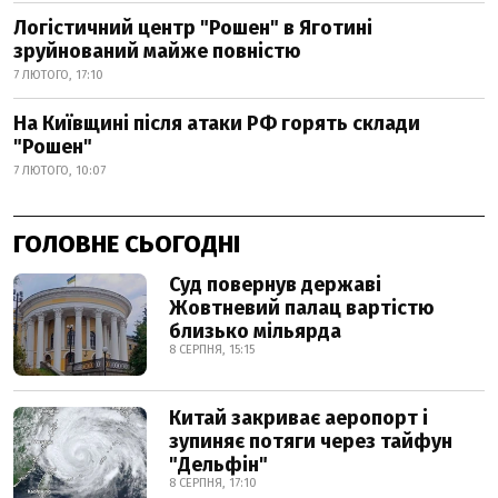
Логістичний центр "Рошен" в Яготині
зруйнований майже повністю
7 ЛЮТОГО, 17:10
На Київщині після атаки РФ горять склади
"Рошен"
7 ЛЮТОГО, 10:07
ГОЛОВНЕ СЬОГОДНІ
Суд повернув державі
Жовтневий палац вартістю
близько мільярда
8 СЕРПНЯ, 15:15
Китай закриває аеропорт і
зупиняє потяги через тайфун
"Дельфін"
8 СЕРПНЯ, 17:10