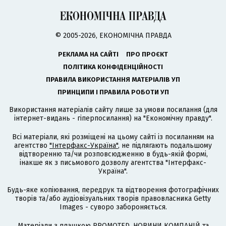
© 2005-2026, ЕКОНОМІЧНА ПРАВДА
РЕКЛАМА НА САЙТІ
ПРО ПРОЄКТ
ПОЛІТИКА КОНФІДЕНЦІЙНОСТІ
ПРАВИЛА ВИКОРИСТАННЯ МАТЕРІАЛІВ УП
ПРИНЦИПИ І ПРАВИЛА РОБОТИ УП
Використання матеріалів сайту лише за умови посилання (для
інтернет-видань - гіперпосилання) на "Економічну правду".
Всі матеріали, які розміщені на цьому сайті із посиланням на
агентство
"Інтерфакс-Україна"
, не підлягають подальшому
відтворенню та/чи розповсюдженню в будь-якій формі,
інакше як з письмового дозволу агентства "Інтерфакс-
Україна".
Будь-яке копіювання, передрук та відтворення фотографічних
творів та/або аудіовізуальних творів правовласника Getty
Images - суворо забороняється.
Матеріали з плашкою PROMOTED, НОВИНИ КОМПАНІЙ та