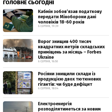
ГОЛОВНЕ СЬОГОДНІ
Кабмін зобовʼязав податкову
передати Міноборони дані
чоловіків 18-60 років
6 СЕРПНЯ, 19:39
Ворог знищив 400 тисяч
квадратних метрів складських
приміщень за місяць – Forbes
Ukraine
6 СЕРПНЯ, 16:50
Росіяни знищили склади із
продукцією двох тютюнових
гігантів: чи буде дефіцит
6 СЕРПНЯ, 18:04
Електроенергія
розподілятиметься за новим