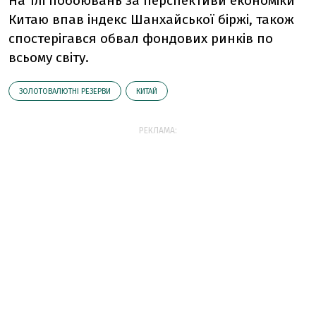
На тлі побоювань за перспективи економіки
Китаю впав індекс Шанхайської біржі, також
спостерігався обвал фондових ринків по
всьому світу.
ЗОЛОТОВАЛЮТНІ РЕЗЕРВИ
КИТАЙ
РЕКЛАМА: