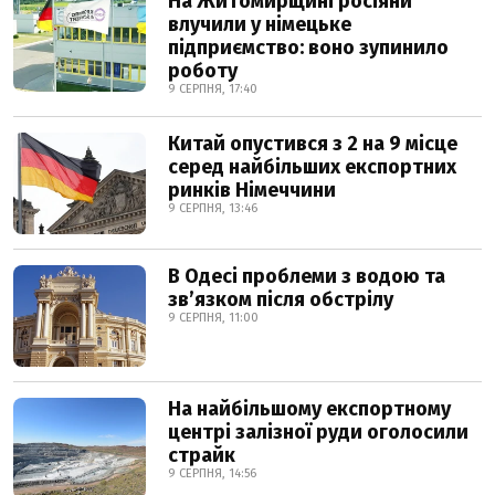
На Житомирщині росіяни
влучили у німецьке
підприємство: воно зупинило
роботу
9 СЕРПНЯ, 17:40
Китай опустився з 2 на 9 місце
серед найбільших експортних
ринків Німеччини
9 СЕРПНЯ, 13:46
В Одесі проблеми з водою та
звʼязком після обстрілу
9 СЕРПНЯ, 11:00
На найбільшому експортному
центрі залізної руди оголосили
страйк
9 СЕРПНЯ, 14:56