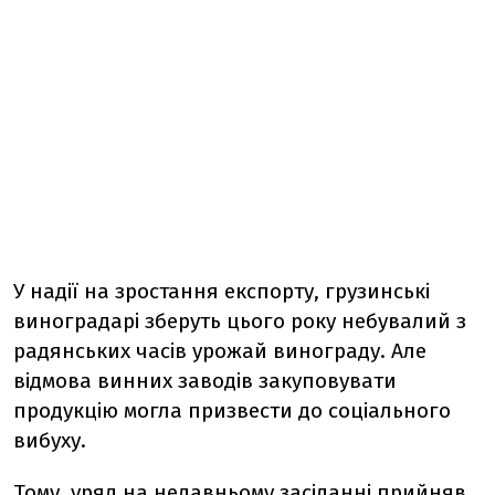
У надії на зростання експорту, грузинські
виноградарі зберуть цього року небувалий з
радянських часів урожай винограду. Але
відмова винних заводів закуповувати
продукцію могла призвести до соціального
вибуху.
Тому, уряд на недавньому засіданні прийняв