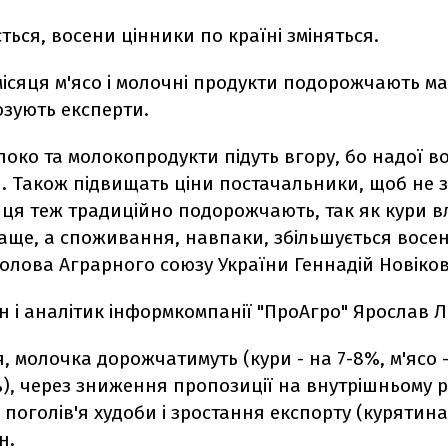
ться, восени цінники по країні зміняться.
місяця м'ясо і молочні продукти подорожчають м
озують експерти.
локо та молокопродукти підуть вгору, бо надої в
. Також підвищать ціни постачальники, щоб не
йця теж традиційно подорожчають, так як кури вл
аще, а споживання, навпаки, збільшується восени
олова Аграрного союзу України Геннадій Новіков
н і аналітик інформкомпанії "ПроАгро" Ярослав 
я, молочка дорожчатимуть (кури - на 7-8%, м'ясо -
%), через зниження пропозиції на внутрішньому 
поголів'я худоби і зростання експорту (курятина,
н.