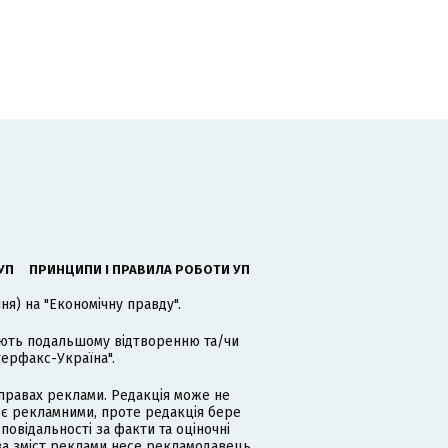
УП
ПРИНЦИПИ І ПРАВИЛА РОБОТИ УП
я) на "Економічну правду".
гають подальшому відтворенню та/чи
терфакс-Україна".
равах реклами. Редакція може не
 є рекламними, проте редакція бере
дповідальності за факти та оціночні
за зміст реклами несе рекламодавець.