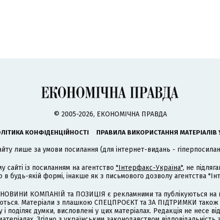
© 2005-2026, ЕКОНОМІЧНА ПРАВДА
ЛІТИКА КОНФІДЕНЦІЙНОСТІ
ПРАВИЛА ВИКОРИСТАННЯ МАТЕРІАЛІВ 
айту лише за умови посилання (для інтернет-видань - гіперпосиланн
му сайті із посиланням на агентство
"Інтерфакс-Україна"
, не підля
 будь-якій формі, інакше як з письмового дозволу агентства "Ін
НОВИНИ КОМПАНІЙ та ПОЗИЦІЯ є рекламними та публікуються на п
туються. Матеріали з плашкою СПЕЦПРОЄКТ та ЗА ПІДТРИМКИ також
 і поділяє думки, висловлені у цих матеріалах. Редакція не несе ві
атеріалах. Згідно з українським законодавством відповідальність 