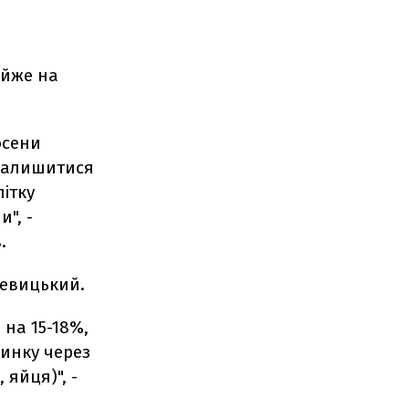
айже на
осени
 залишитися
ітку
", -
.
Левицький.
 на 15-18%,
ринку через
 яйця)", -