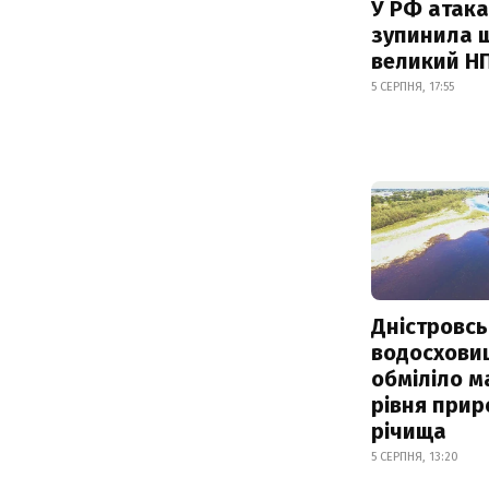
У РФ атака
зупинила 
великий Н
5 СЕРПНЯ, 17:55
Дністровсь
водосхови
обміліло м
рівня при
річища
5 СЕРПНЯ, 13:20