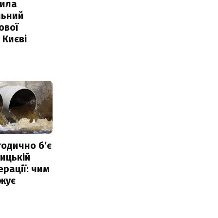
ила
льний
ової
 Києві
тодично б’є
ицькій
ерації: чим
жує