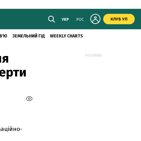
КЛУБ УП
УКР
РОС
В'Ю
ЗЕМЕЛЬНИЙ ГІД
WEEKLY CHARTS
ня
РЕКЛАМА:
перти
аційно-