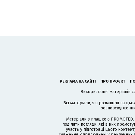
РЕКЛАМА НА САЙТІ
ПРО ПРОЄКТ
ПО
Використання матеріалів с
Всі матеріали, які розміщені на цьо
розповсюдженню в
Матеріали з плашкою PROMOTED, 
поділяти погляди, які в них промо
участь у підготовці цього контенту
судження, оприлюднені у рекламних м