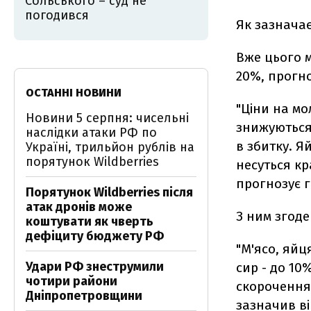
Сольського – суд не
погодився
Як зазначає
Вже цього 
20%, прогн
ОСТАННІ НОВИНИ
"Ціни на мо
Новини 5 серпня: чисельні
знижуються
наслідки атаки РФ по
в збитку. Я
Україні, трильйон рублів на
порятунок Wildberries
несуться кр
прогнозує г
Порятунок Wildberries після
атак дронів може
З ним згоде
коштувати як чверть
дефіциту бюджету РФ
"М'ясо, яйц
Удари РФ знеструмили
сир - до 10
чотири райони
скорочення 
Дніпропетровщини
зазначив ві