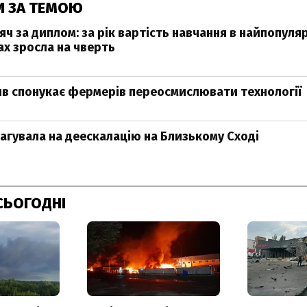
И ЗА ТЕМОЮ
яч за диплом: за рік вартість навчання в найпопуля
ах зросла на чверть
в спонукає фермерів переосмислювати технології
агувала на деескалацію на Близькому Сході
СЬОГОДНІ