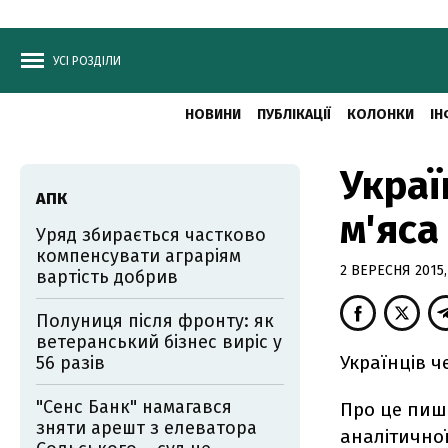
УСІ РОЗДІЛИ
НОВИНИ
ПУБЛІКАЦІЇ
КОЛОНКИ
ІН
Украї
АПК
м'яса
Уряд збирається частково
компенсувати аграріям
2 ВЕРЕСНЯ 2015,
вартість добрив
Полуниця після фронту: як
ветеранський бізнес виріс у
Українців ч
56 разів
"Сенс Банк" намагався
Про це пи
зняти арешт з елеватора
аналітичної