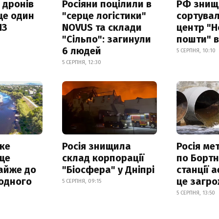
 дронів
Росіяни поцілили в
РФ знищ
ще один
"серце логістики"
сортува
ПЗ
NOVUS та склади
центр "Н
"Сільпо": загинули
пошти" в
6 людей
5 СЕРПНЯ, 10:10
5 СЕРПНЯ, 12:30
ке
Росія знищила
Росія ме
ще
склад корпорації
по Бортн
айже до
"Біосфера" у Дніпрі
станції а
родного
це загро
5 СЕРПНЯ, 09:15
5 СЕРПНЯ, 13:50