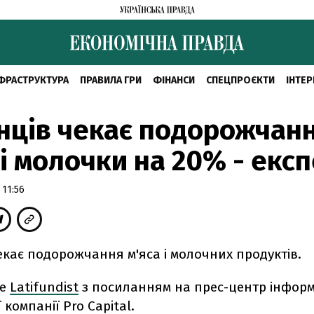
ФРАСТРУКТУРА
ПРАВИЛА ГРИ
ФІНАНСИ
СПЕЦПРОЄКТИ
ІНТЕР
нців чекає подорожчан
 і молочки на 20% - екс
 11:56
екає подорожчання м'яса і молочних продуктів.
ше
Latifundist
з посиланням на прес-центр інформ
 компанії Pro Capital.