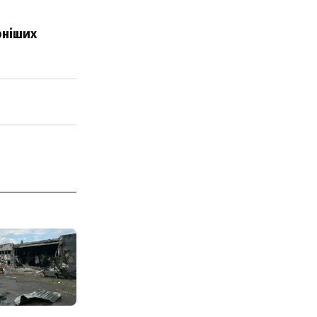
рніших