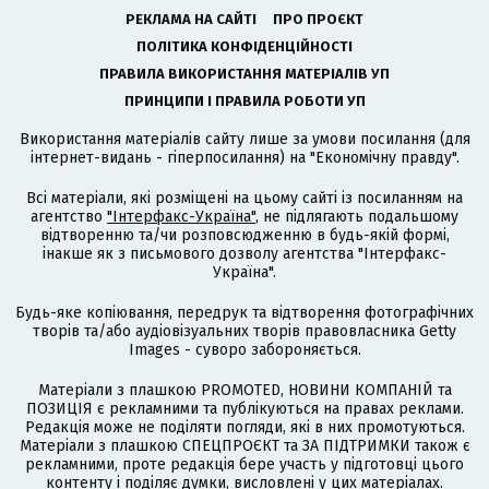
РЕКЛАМА НА САЙТІ
ПРО ПРОЄКТ
ПОЛІТИКА КОНФІДЕНЦІЙНОСТІ
ПРАВИЛА ВИКОРИСТАННЯ МАТЕРІАЛІВ УП
ПРИНЦИПИ І ПРАВИЛА РОБОТИ УП
Використання матеріалів сайту лише за умови посилання (для
інтернет-видань - гіперпосилання) на "Економічну правду".
Всі матеріали, які розміщені на цьому сайті із посиланням на
агентство
"Інтерфакс-Україна"
, не підлягають подальшому
відтворенню та/чи розповсюдженню в будь-якій формі,
інакше як з письмового дозволу агентства "Інтерфакс-
Україна".
Будь-яке копіювання, передрук та відтворення фотографічних
творів та/або аудіовізуальних творів правовласника Getty
Images - суворо забороняється.
Матеріали з плашкою PROMOTED, НОВИНИ КОМПАНІЙ та
ПОЗИЦІЯ є рекламними та публікуються на правах реклами.
Редакція може не поділяти погляди, які в них промотуються.
Матеріали з плашкою СПЕЦПРОЄКТ та ЗА ПІДТРИМКИ також є
рекламними, проте редакція бере участь у підготовці цього
контенту і поділяє думки, висловлені у цих матеріалах.