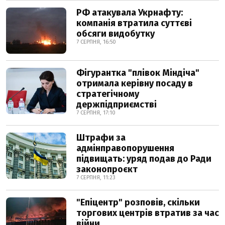
РФ атакувала Укрнафту:
компанія втратила суттєві
обсяги видобутку
7 СЕРПНЯ, 16:50
Фігурантка "плівок Міндіча"
отримала керівну посаду в
стратегічному
держпідприємстві
7 СЕРПНЯ, 17:10
Штрафи за
адмінправопорушення
підвищать: уряд подав до Ради
законопроєкт
7 СЕРПНЯ, 11:23
"Епіцентр" розповів, скільки
торгових центрів втратив за час
війни