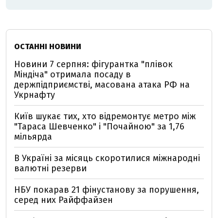
ОСТАННІ НОВИНИ
Новини 7 серпня: фігурантка "плівок
Міндіча" отримала посаду в
держпідприємстві, масована атака РФ на
Укрнафту
Київ шукає тих, хто відремонтує метро між
"Тараса Шевченко" і "Почайною" за 1,76
мільярда
В Україні за місяць скоротилися міжнародні
валютні резерви
НБУ покарав 21 фінустанову за порушення,
серед них Райффайзен