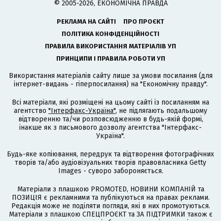
© 2005-2026, ЕКОНОМІЧНА ПРАВДА
РЕКЛАМА НА САЙТІ
ПРО ПРОЄКТ
ПОЛІТИКА КОНФІДЕНЦІЙНОСТІ
ПРАВИЛА ВИКОРИСТАННЯ МАТЕРІАЛІВ УП
ПРИНЦИПИ І ПРАВИЛА РОБОТИ УП
Використання матеріалів сайту лише за умови посилання (для
інтернет-видань - гіперпосилання) на "Економічну правду".
Всі матеріали, які розміщені на цьому сайті із посиланням на
агентство
"Інтерфакс-Україна"
, не підлягають подальшому
відтворенню та/чи розповсюдженню в будь-якій формі,
інакше як з письмового дозволу агентства "Інтерфакс-
Україна".
Будь-яке копіювання, передрук та відтворення фотографічних
творів та/або аудіовізуальних творів правовласника Getty
Images - суворо забороняється.
Матеріали з плашкою PROMOTED, НОВИНИ КОМПАНІЙ та
ПОЗИЦІЯ є рекламними та публікуються на правах реклами.
Редакція може не поділяти погляди, які в них промотуються.
Матеріали з плашкою СПЕЦПРОЄКТ та ЗА ПІДТРИМКИ також є