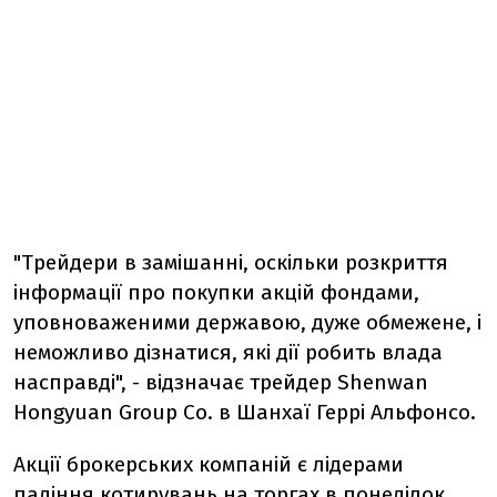
"Трейдери в замішанні, оскільки розкриття
інформації про покупки акцій фондами,
уповноваженими державою, дуже обмежене, і
неможливо дізнатися, які дії робить влада
насправді", - відзначає трейдер Shenwan
Hongyuan Group Co. в Шанхаї Геррі Альфонсо.
Акції брокерських компаній є лідерами
падіння котирувань на торгах в понеділок.