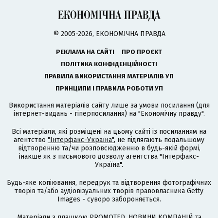
© 2005-2026, ЕКОНОМІЧНА ПРАВДА
РЕКЛАМА НА САЙТІ
ПРО ПРОЄКТ
ПОЛІТИКА КОНФІДЕНЦІЙНОСТІ
ПРАВИЛА ВИКОРИСТАННЯ МАТЕРІАЛІВ УП
ПРИНЦИПИ І ПРАВИЛА РОБОТИ УП
Використання матеріалів сайту лише за умови посилання (для
інтернет-видань - гіперпосилання) на "Економічну правду".
Всі матеріали, які розміщені на цьому сайті із посиланням на
агентство
"Інтерфакс-Україна"
, не підлягають подальшому
відтворенню та/чи розповсюдженню в будь-якій формі,
інакше як з письмового дозволу агентства "Інтерфакс-
Україна".
Будь-яке копіювання, передрук та відтворення фотографічних
творів та/або аудіовізуальних творів правовласника Getty
Images - суворо забороняється.
Матеріали з плашкою PROMOTED, НОВИНИ КОМПАНІЙ та