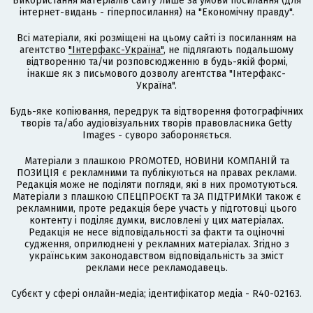
Використання матеріалів сайту лише за умови посилання (для
інтернет-видань - гіперпосилання) на "Економічну правду".
Всі матеріали, які розміщені на цьому сайті із посиланням на
агентство
"Інтерфакс-Україна"
, не підлягають подальшому
відтворенню та/чи розповсюдженню в будь-якій формі,
інакше як з письмового дозволу агентства "Інтерфакс-
Україна".
Будь-яке копіювання, передрук та відтворення фотографічних
творів та/або аудіовізуальних творів правовласника Getty
Images - суворо забороняється.
Матеріали з плашкою PROMOTED, НОВИНИ КОМПАНІЙ та
ПОЗИЦІЯ є рекламними та публікуються на правах реклами.
Редакція може не поділяти погляди, які в них промотуються.
Матеріали з плашкою СПЕЦПРОЄКТ та ЗА ПІДТРИМКИ також є
рекламними, проте редакція бере участь у підготовці цього
контенту і поділяє думки, висловлені у цих матеріалах.
Редакція не несе відповідальності за факти та оціночні
судження, оприлюднені у рекламних матеріалах. Згідно з
українським законодавством відповідальність за зміст
реклами несе рекламодавець.
Cубєкт у сфері онлайн-медіа; ідентифікатор медіа - R40-02163.