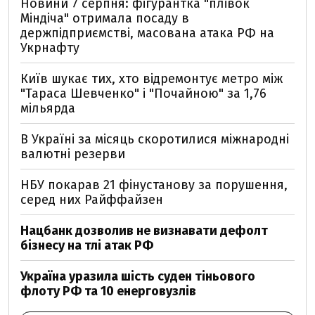
Новини 7 серпня: фігурантка "плівок
Міндіча" отримала посаду в
держпідприємстві, масована атака РФ на
Укрнафту
Київ шукає тих, хто відремонтує метро між
"Тараса Шевченко" і "Почайною" за 1,76
мільярда
В Україні за місяць скоротилися міжнародні
валютні резерви
НБУ покарав 21 фінустанову за порушення,
серед них Райффайзен
Нацбанк дозволив не визнавати дефолт
бізнесу на тлі атак РФ
Україна уразила шість суден тіньового
флоту РФ та 10 енерговузлів