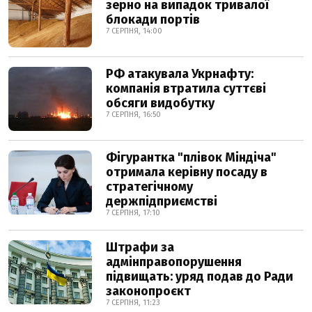
зерно на випадок тривалої
блокади портів
7 СЕРПНЯ, 14:00
РФ атакувала Укрнафту:
компанія втратила суттєві
обсяги видобутку
7 СЕРПНЯ, 16:50
Фігурантка "плівок Міндіча"
отримала керівну посаду в
стратегічному
держпідприємстві
7 СЕРПНЯ, 17:10
Штрафи за
адмінправопорушення
підвищать: уряд подав до Ради
законопроєкт
7 СЕРПНЯ, 11:23