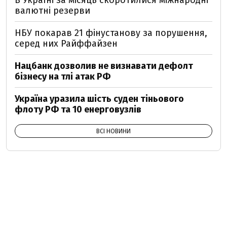
В Україні за місяць скоротилися міжнародні
валютні резерви
НБУ покарав 21 фінустанову за порушення,
серед них Райффайзен
Нацбанк дозволив не визнавати дефолт
бізнесу на тлі атак РФ
Україна уразила шість суден тіньового
флоту РФ та 10 енерговузлів
ВСІ НОВИНИ