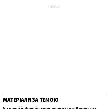
РЕКЛАМА:
МАТЕРІАЛИ ЗА ТЕМОЮ
У травні інфляція сповільнилася – Держстат