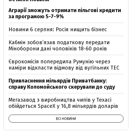
Аграрії зможуть отримати пільгові кредити
за програмою 5-7-9%
Новини 6 серпня: Росія нищить бізнес
Кабмін зобовʼязав податкову передати
Міноборони дані чоловіків 18-60 років
Єврокомісія попередила Румунію через
наміри відкласти відмову від вугільних ТЕС
Привласнення мільярдів Приватбанку:
справу Коломойського скерували до суду
Мегазавод з виробництва чипів у Техасі
обійдеться SpaceX у 16,8 мільярдів доларів
ВСІ НОВИНИ