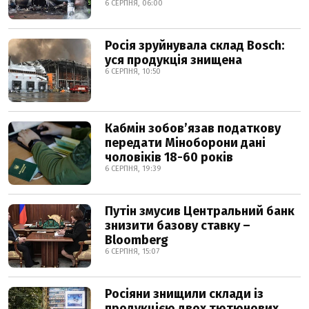
6 СЕРПНЯ, 06:00
Росія зруйнувала склад Bosch:
уся продукція знищена
6 СЕРПНЯ, 10:50
Кабмін зобовʼязав податкову
передати Міноборони дані
чоловіків 18-60 років
6 СЕРПНЯ, 19:39
Путін змусив Центральний банк
знизити базову ставку –
Bloomberg
6 СЕРПНЯ, 15:07
Росіяни знищили склади із
продукцією двох тютюнових