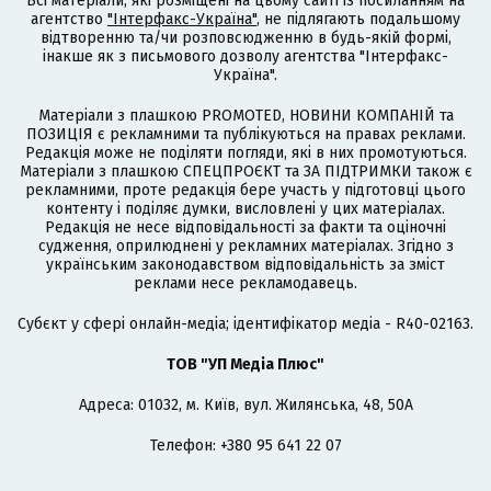
Всі матеріали, які розміщені на цьому сайті із посиланням на
агентство
"Інтерфакс-Україна"
, не підлягають подальшому
відтворенню та/чи розповсюдженню в будь-якій формі,
інакше як з письмового дозволу агентства "Інтерфакс-
Україна".
Матеріали з плашкою PROMOTED, НОВИНИ КОМПАНІЙ та
ПОЗИЦІЯ є рекламними та публікуються на правах реклами.
Редакція може не поділяти погляди, які в них промотуються.
Матеріали з плашкою СПЕЦПРОЄКТ та ЗА ПІДТРИМКИ також є
рекламними, проте редакція бере участь у підготовці цього
контенту і поділяє думки, висловлені у цих матеріалах.
Редакція не несе відповідальності за факти та оціночні
судження, оприлюднені у рекламних матеріалах. Згідно з
українським законодавством відповідальність за зміст
реклами несе рекламодавець.
Cубєкт у сфері онлайн-медіа; ідентифікатор медіа - R40-02163.
ТОВ "УП Медіа Плюс"
Адреса: 01032, м. Київ, вул. Жилянська, 48, 50А
Телефон: +380 95 641 22 07