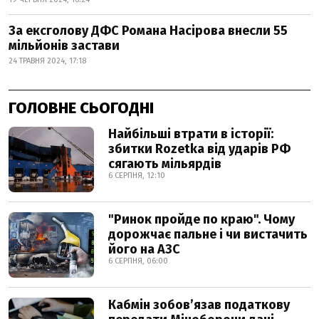
За ексголову ДФС Романа Насірова внесли 55
мільйонів застави
24 ТРАВНЯ 2024, 17:18
ГОЛОВНЕ СЬОГОДНІ
Найбільші втрати в історії:
збитки Rozetka від ударів РФ
сягають мільярдів
6 СЕРПНЯ, 12:10
"Ринок пройде по краю". Чому
дорожчає пальне і чи вистачить
його на АЗС
6 СЕРПНЯ, 06:00
Кабмін зобовʼязав податкову