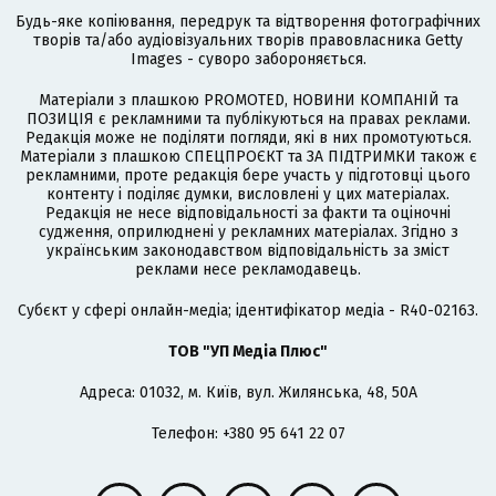
Будь-яке копіювання, передрук та відтворення фотографічних
творів та/або аудіовізуальних творів правовласника Getty
Images - суворо забороняється.
Матеріали з плашкою PROMOTED, НОВИНИ КОМПАНІЙ та
ПОЗИЦІЯ є рекламними та публікуються на правах реклами.
Редакція може не поділяти погляди, які в них промотуються.
Матеріали з плашкою СПЕЦПРОЄКТ та ЗА ПІДТРИМКИ також є
рекламними, проте редакція бере участь у підготовці цього
контенту і поділяє думки, висловлені у цих матеріалах.
Редакція не несе відповідальності за факти та оціночні
судження, оприлюднені у рекламних матеріалах. Згідно з
українським законодавством відповідальність за зміст
реклами несе рекламодавець.
Cубєкт у сфері онлайн-медіа; ідентифікатор медіа - R40-02163.
ТОВ "УП Медіа Плюс"
Адреса: 01032, м. Київ, вул. Жилянська, 48, 50А
Телефон: +380 95 641 22 07