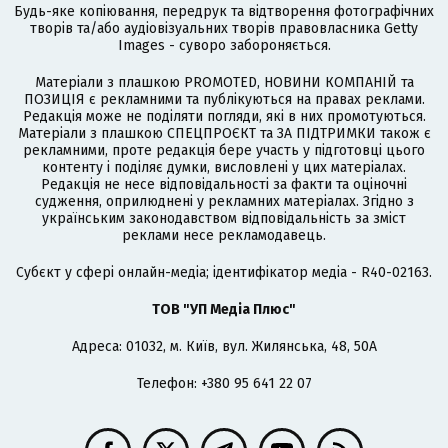
Будь-яке копіювання, передрук та відтворення фотографічних
творів та/або аудіовізуальних творів правовласника Getty
Images - суворо забороняється.
Матеріали з плашкою PROMOTED, НОВИНИ КОМПАНІЙ та
ПОЗИЦІЯ є рекламними та публікуються на правах реклами.
Редакція може не поділяти погляди, які в них промотуються.
Матеріали з плашкою СПЕЦПРОЄКТ та ЗА ПІДТРИМКИ також є
рекламними, проте редакція бере участь у підготовці цього
контенту і поділяє думки, висловлені у цих матеріалах.
Редакція не несе відповідальності за факти та оціночні
судження, оприлюднені у рекламних матеріалах. Згідно з
українським законодавством відповідальність за зміст
реклами несе рекламодавець.
Cубєкт у сфері онлайн-медіа; ідентифікатор медіа - R40-02163.
ТОВ "УП Медіа Плюс"
Адреса: 01032, м. Київ, вул. Жилянська, 48, 50А
Телефон: +380 95 641 22 07