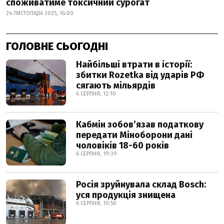
споживатиме токсичний сурогат
24 ЛИСТОПАДА 2025, 16:00
ГОЛОВНЕ СЬОГОДНІ
Найбільші втрати в історії:
збитки Rozetka від ударів РФ
сягають мільярдів
6 СЕРПНЯ, 12:10
Кабмін зобовʼязав податкову
передати Міноборони дані
чоловіків 18-60 років
6 СЕРПНЯ, 19:39
Росія зруйнувала склад Bosch:
уся продукція знищена
6 СЕРПНЯ, 10:50