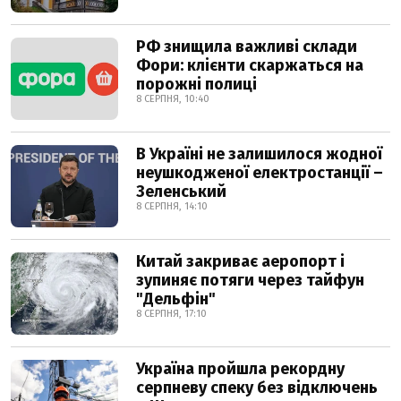
РФ знищила важливі склади
Фори: клієнти скаржаться на
порожні полиці
8 СЕРПНЯ, 10:40
В Україні не залишилося жодної
неушкодженої електростанції –
Зеленський
8 СЕРПНЯ, 14:10
Китай закриває аеропорт і
зупиняє потяги через тайфун
"Дельфін"
8 СЕРПНЯ, 17:10
Україна пройшла рекордну
серпневу спеку без відключень