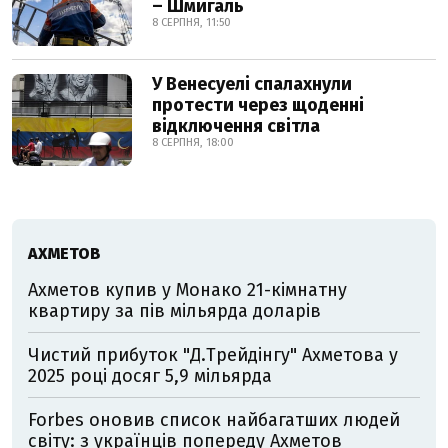
– Шмигаль
8 СЕРПНЯ, 11:50
У Венесуелі спалахнули
протести через щоденні
відключення світла
8 СЕРПНЯ, 18:00
АХМЕТОВ
Ахметов купив у Монако 21-кімнатну
квартиру за пів мільярда доларів
Чистий прибуток "Д.Трейдінгу" Ахметова у
2025 році досяг 5,9 мільярда
Forbes оновив список найбагатших людей
світу: з українців попереду Ахметов