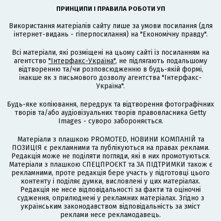
ПРИНЦИПИ І ПРАВИЛА РОБОТИ УП
Використання матеріалів сайту лише за умови посилання (для
інтернет-видань - гіперпосилання) на "Економічну правду".
Всі матеріали, які розміщені на цьому сайті із посиланням на
агентство
"Інтерфакс-Україна"
, не підлягають подальшому
відтворенню та/чи розповсюдженню в будь-якій формі,
інакше як з письмового дозволу агентства "Інтерфакс-
Україна".
Будь-яке копіювання, передрук та відтворення фотографічних
творів та/або аудіовізуальних творів правовласника Getty
Images - суворо забороняється.
Матеріали з плашкою PROMOTED, НОВИНИ КОМПАНІЙ та
ПОЗИЦІЯ є рекламними та публікуються на правах реклами.
Редакція може не поділяти погляди, які в них промотуються.
Матеріали з плашкою СПЕЦПРОЄКТ та ЗА ПІДТРИМКИ також є
рекламними, проте редакція бере участь у підготовці цього
контенту і поділяє думки, висловлені у цих матеріалах.
Редакція не несе відповідальності за факти та оціночні
судження, оприлюднені у рекламних матеріалах. Згідно з
українським законодавством відповідальність за зміст
реклами несе рекламодавець.