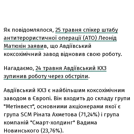
Як повідомлялося,
25 травня спікер штабу
антитерористичної операції (АТО) Леонід
Матюхін заяви
в, що Авдіївський
коксохімічний завод відновив свою роботу.
Нагадаємо,
24 травня Авдіївський КХЗ
зупинив роботу через обстріли
.
Авдіївський КХЗ є найбільшим коксохімічним
заводом в Європі. Він входить до складу групи
"Метінвест", основними акціонерами якої є
група SCM Ріната Ахметова (71,24%) і група
компаній "Смарт-холдинг" Вадима
Новинського (23,76%).