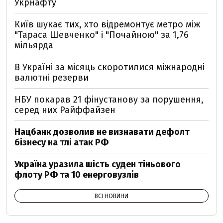
Укрнафту
Київ шукає тих, хто відремонтує метро між
"Тараса Шевченко" і "Почайною" за 1,76
мільярда
В Україні за місяць скоротилися міжнародні
валютні резерви
НБУ покарав 21 фінустанову за порушення,
серед них Райффайзен
Нацбанк дозволив не визнавати дефолт
бізнесу на тлі атак РФ
Україна уразила шість суден тіньового
флоту РФ та 10 енерговузлів
ВСІ НОВИНИ