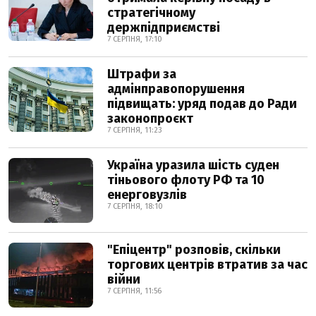
стратегічному
держпідприємстві
7 СЕРПНЯ, 17:10
Штрафи за
адмінправопорушення
підвищать: уряд подав до Ради
законопроєкт
7 СЕРПНЯ, 11:23
Україна уразила шість суден
тіньового флоту РФ та 10
енерговузлів
7 СЕРПНЯ, 18:10
"Епіцентр" розповів, скільки
торгових центрів втратив за час
війни
7 СЕРПНЯ, 11:56