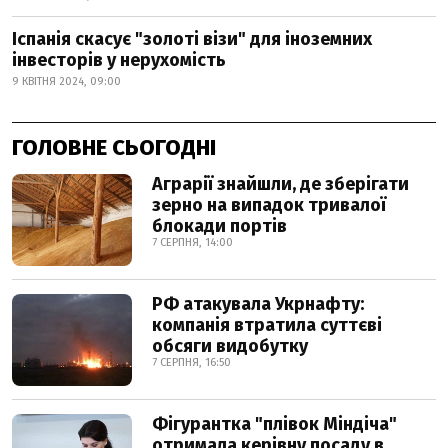
Іспанія скасує "золоті візи" для іноземних
інвесторів у нерухомість
9 КВІТНЯ 2024, 09:00
ГОЛОВНЕ СЬОГОДНІ
Аграрії знайшли, де зберігати
зерно на випадок тривалої
блокади портів
7 СЕРПНЯ, 14:00
РФ атакувала Укрнафту:
компанія втратила суттєві
обсяги видобутку
7 СЕРПНЯ, 16:50
Фігурантка "плівок Міндіча"
отримала керівну посаду в