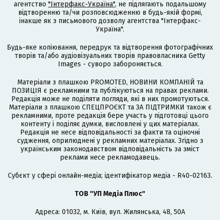
агентство
"Інтерфакс-Україна"
, не підлягають подальшому
відтворенню та/чи розповсюдженню в будь-якій формі,
інакше як з письмового дозволу агентства "Інтерфакс-
Україна".
Будь-яке копіювання, передрук та відтворення фотографічних
творів та/або аудіовізуальних творів правовласника Getty
Images - суворо забороняється.
Матеріали з плашкою PROMOTED, НОВИНИ КОМПАНІЙ та
ПОЗИЦІЯ є рекламними та публікуються на правах реклами.
Редакція може не поділяти погляди, які в них промотуються.
Матеріали з плашкою СПЕЦПРОЄКТ та ЗА ПІДТРИМКИ також є
рекламними, проте редакція бере участь у підготовці цього
контенту і поділяє думки, висловлені у цих матеріалах.
Редакція не несе відповідальності за факти та оціночні
судження, оприлюднені у рекламних матеріалах. Згідно з
українським законодавством відповідальність за зміст
реклами несе рекламодавець.
Cубєкт у сфері онлайн-медіа; ідентифікатор медіа - R40-02163.
ТОВ "УП Медіа Плюс"
Адреса: 01032, м. Київ, вул. Жилянська, 48, 50А