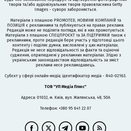
творів та/або аудіовізуальних творів правовласника Getty
Images - суворо забороняється.
Матеріали з плашкою PROMOTED, НОВИНИ КОМПАНІЙ та
ПОЗИЦІЯ є рекламними та публікуються на правах реклами.
Редакція може не поділяти погляди, які в них промотуються.
Матеріали з плашкою СПЕЦПРОЄКТ та ЗА ПІДТРИМКИ також є
рекламними, проте редакція бере участь у підготовці цього
контенту і поділяє думки, висловлені у цих матеріалах.
Редакція не несе відповідальності за факти та оціночні
судження, оприлюднені у рекламних матеріалах. Згідно з
українським законодавством відповідальність за зміст
реклами несе рекламодавець.
Cубєкт у сфері онлайн-медіа; ідентифікатор медіа - R40-02163.
ТОВ "УП Медіа Плюс"
Адреса: 01032, м. Київ, вул. Жилянська, 48, 50А
Телефон: +380 95 641 22 07