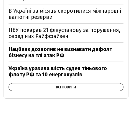
В Україні за місяць скоротилися міжнародні
валютні резерви
НБУ покарав 21 фінустанову за порушення,
серед них Райффайзен
Нацбанк дозволив не визнавати дефолт
бізнесу на тлі атак РФ
Україна уразила шість суден тіньового
флоту РФ та 10 енерговузлів
ВСІ НОВИНИ