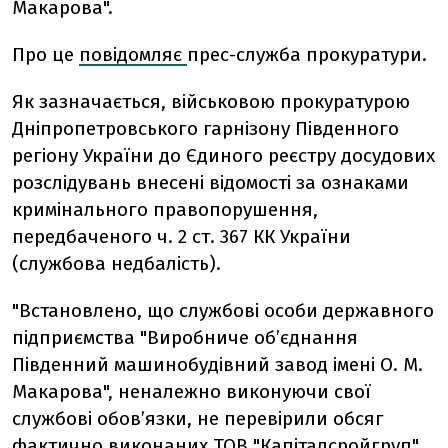
Макарова".
Про це
повідомляє
прес-служба прокуратури.
Як зазначається, військовою прокуратурою
Дніпропетровського гарнізону Південного
регіону України до Єдиного реєстру досудових
розслідувань внесені відомості за ознаками
кримінального правопорушення,
передбаченого ч. 2 ст. 367 КК України
(службова недбалість).
"Встановлено, що службові особи державного
підприємства "Виробниче об’єднання
Південний машинобудівний завод імені О. М.
Макарова", неналежно виконуючи свої
службові обов’язки, не перевірили обсяг
фактично виконаних ТОВ "Капіталсройгруп"