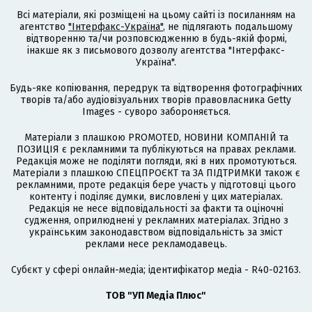
Всі матеріали, які розміщені на цьому сайті із посиланням на
агентство
"Інтерфакс-Україна"
, не підлягають подальшому
відтворенню та/чи розповсюдженню в будь-якій формі,
інакше як з письмового дозволу агентства "Інтерфакс-
Україна".
Будь-яке копіювання, передрук та відтворення фотографічних
творів та/або аудіовізуальних творів правовласника Getty
Images - суворо забороняється.
Матеріали з плашкою PROMOTED, НОВИНИ КОМПАНІЙ та
ПОЗИЦІЯ є рекламними та публікуються на правах реклами.
Редакція може не поділяти погляди, які в них промотуються.
Матеріали з плашкою СПЕЦПРОЄКТ та ЗА ПІДТРИМКИ також є
рекламними, проте редакція бере участь у підготовці цього
контенту і поділяє думки, висловлені у цих матеріалах.
Редакція не несе відповідальності за факти та оціночні
судження, оприлюднені у рекламних матеріалах. Згідно з
українським законодавством відповідальність за зміст
реклами несе рекламодавець.
Cубєкт у сфері онлайн-медіа; ідентифікатор медіа - R40-02163.
ТОВ "УП Медіа Плюс"