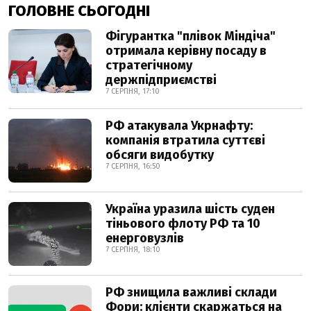
ГОЛОВНЕ СЬОГОДНІ
Фігурантка "плівок Міндіча"
отримала керівну посаду в
стратегічному
держпідприємстві
7 СЕРПНЯ, 17:10
РФ атакувала Укрнафту:
компанія втратила суттєві
обсяги видобутку
7 СЕРПНЯ, 16:50
Україна уразила шість суден
тіньового флоту РФ та 10
енерговузлів
7 СЕРПНЯ, 18:10
РФ знищила важливі склади
Фори: клієнти скаржаться на