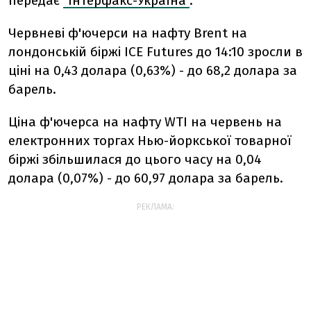
передає
"Інтерфакс-Україна"
.
Червневі ф'ючерси на нафту Brent на
лондонській біржі ICE Futures до 14:10 зросли в
ціні на 0,43 долара (0,63%) - до 68,2 долара за
барель.
Ціна ф'ючерса на нафту WTI на червень на
електронних торгах Нью-йоркської товарної
біржі збільшилася до цього часу на 0,04
долара (0,07%) - до 60,97 долара за барель.
РЕКЛАМА: