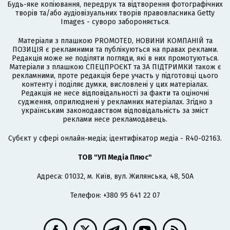
Будь-яке копіювання, передрук та відтворення фотографічних
творів та/або аудіовізуальних творів правовласника Getty
Images - суворо забороняється.
Матеріали з плашкою PROMOTED, НОВИНИ КОМПАНІЙ та
ПОЗИЦІЯ є рекламними та публікуються на правах реклами.
Редакція може не поділяти погляди, які в них промотуються.
Матеріали з плашкою СПЕЦПРОЄКТ та ЗА ПІДТРИМКИ також є
рекламними, проте редакція бере участь у підготовці цього
контенту і поділяє думки, висловлені у цих матеріалах.
Редакція не несе відповідальності за факти та оціночні
судження, оприлюднені у рекламних матеріалах. Згідно з
українським законодавством відповідальність за зміст
реклами несе рекламодавець.
Cубєкт у сфері онлайн-медіа; ідентифікатор медіа - R40-02163.
ТОВ "УП Медіа Плюс"
Адреса: 01032, м. Київ, вул. Жилянська, 48, 50А
Телефон: +380 95 641 22 07