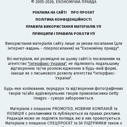
© 2005-2026, ЕКОНОМІЧНА ПРАВДА
РЕКЛАМА НА САЙТІ
ПРО ПРОЄКТ
ПОЛІТИКА КОНФІДЕНЦІЙНОСТІ
ПРАВИЛА ВИКОРИСТАННЯ МАТЕРІАЛІВ УП
ПРИНЦИПИ І ПРАВИЛА РОБОТИ УП
Використання матеріалів сайту лише за умови посилання (для
інтернет-видань - гіперпосилання) на "Економічну правду".
Всі матеріали, які розміщені на цьому сайті із посиланням на
агентство
"Інтерфакс-Україна"
, не підлягають подальшому
відтворенню та/чи розповсюдженню в будь-якій формі,
інакше як з письмового дозволу агентства "Інтерфакс-
Україна".
Будь-яке копіювання, передрук та відтворення фотографічних
творів та/або аудіовізуальних творів правовласника Getty
Images - суворо забороняється.
Матеріали з плашкою PROMOTED, НОВИНИ КОМПАНІЙ та
ПОЗИЦІЯ є рекламними та публікуються на правах реклами.
Редакція може не поділяти погляди, які в них промотуються.
Матеріали з плашкою СПЕЦПРОЄКТ та ЗА ПІДТРИМКИ також є