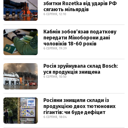
збитки Rozetka від ударів РФ
сягають мільярдів
6 СЕРПНЯ, 12:10
Кабмін зобовʼязав податкову
передати Міноборони дані
чоловіків 18-60 років
6 СЕРПНЯ, 19:39
Росія зруйнувала склад Bosch:
уся продукція знищена
6 СЕРПНЯ, 10:50
Росіяни знищили склади із
продукцією двох тютюнових
гігантів: чи буде дефіцит
6 СЕРПНЯ, 18:04