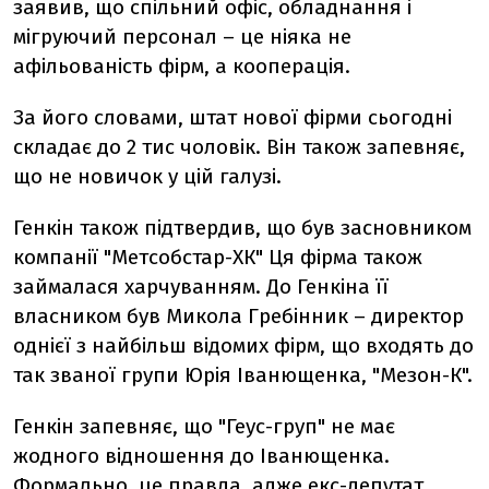
заявив, що спільний офіс, обладнання і
мігруючий персонал – це ніяка не
афільованість фірм, а кооперація.
За його словами, штат нової фірми сьогодні
складає до 2 тис чоловік. Він також запевняє,
що не новичок у цій галузі.
Генкін також підтвердив, що був засновником
компанії "Метсобстар-ХК" Ця фірма також
займалася харчуванням. До Генкіна її
власником був Микола Гребінник – директор
однієї з найбільш відомих фірм, що входять до
так званої групи Юрія Іванющенка, "Мезон-К".
Генкін запевняє, що "Геус-груп" не має
жодного відношення до Іванющенка.
Формально, це правда, адже екс-депутат