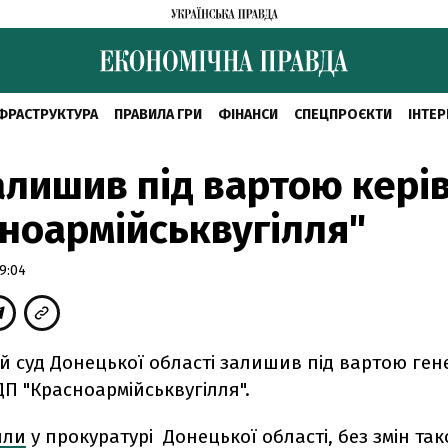
ФРАСТРУКТУРА
ПРАВИЛА ГРИ
ФІНАНСИ
СПЕЦПРОЄКТИ
ІНТЕР
алишив під вартою кері
ноармійськвугілля"
9:04
й суд Донецької області залишив під вартою ге
П "Красноармійськвугілля".
или
у прокуратурі Донецької області, без змін та