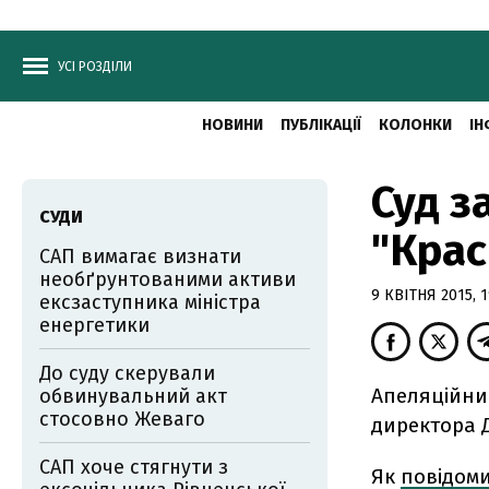
УСІ РОЗДІЛИ
НОВИНИ
ПУБЛІКАЦІЇ
КОЛОНКИ
ІН
Суд з
СУДИ
"Крас
САП вимагає визнати
необґрунтованими активи
9 КВІТНЯ 2015, 1
ексзаступника міністра
енергетики
До суду скерували
Апеляційни
обвинувальний акт
стосовно Жеваго
директора Д
САП хоче стягнути з
Як
повідом