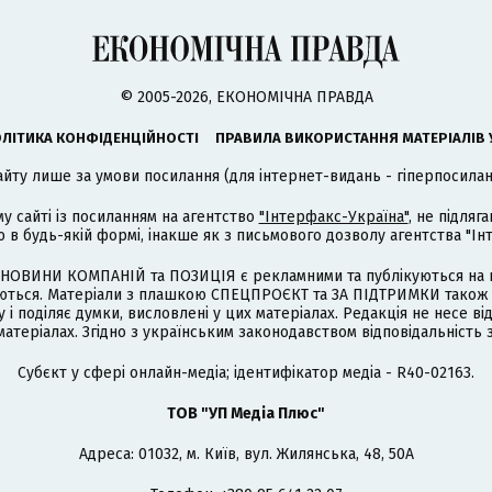
© 2005-2026, ЕКОНОМІЧНА ПРАВДА
ЛІТИКА КОНФІДЕНЦІЙНОСТІ
ПРАВИЛА ВИКОРИСТАННЯ МАТЕРІАЛІВ 
айту лише за умови посилання (для інтернет-видань - гіперпосиланн
му сайті із посиланням на агентство
"Інтерфакс-Україна"
, не підля
 будь-якій формі, інакше як з письмового дозволу агентства "Ін
НОВИНИ КОМПАНІЙ та ПОЗИЦІЯ є рекламними та публікуються на п
туються. Матеріали з плашкою СПЕЦПРОЄКТ та ЗА ПІДТРИМКИ також
 і поділяє думки, висловлені у цих матеріалах. Редакція не несе ві
атеріалах. Згідно з українським законодавством відповідальність 
Cубєкт у сфері онлайн-медіа; ідентифікатор медіа - R40-02163.
ТОВ "УП Медіа Плюс"
Адреса: 01032, м. Київ, вул. Жилянська, 48, 50А