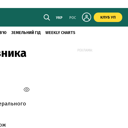
КЛУБ УП
УКР
РОС
В'Ю
ЗЕМЕЛЬНИЙ ГІД
WEEKLY CHARTS
вника
РЕКЛАМА:
нерального
кож