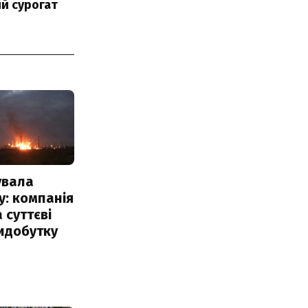
й сурогат
увала
: компанія
 суттєві
идобутку