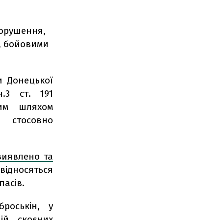
порушення,
ю, бойовими
и Донецької
.3 ст. 191
ним шляхом
 стосовно
виявлено та
 відносяться
пасів.
роськін, у
ій, скоєних