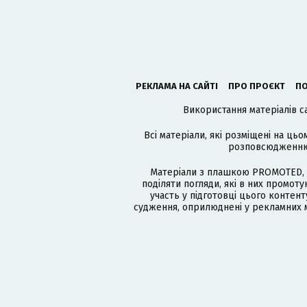
РЕКЛАМА НА САЙТІ
ПРО ПРОЄКТ
ПО
Використання матеріалів с
Всі матеріали, які розміщені на цьо
розповсюдженню в
Матеріали з плашкою PROMOTED, 
поділяти погляди, які в них промо
участь у підготовці цього контенту
судження, оприлюднені у рекламних м