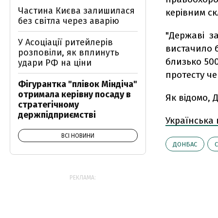
Частина Києва залишилася
керівним ск
без світла через аварію
"Державі з
У Асоціації ритейлерів
вистачило б
розповіли, як вплинуть
близько 50
удари РФ на ціни
протесту че
Фігурантка "плівок Міндіча"
отримала керівну посаду в
Як відомо, 
стратегічному
держпідприємстві
Українська
ВСІ НОВИНИ
ДОНБАС
РЕКЛАМА: