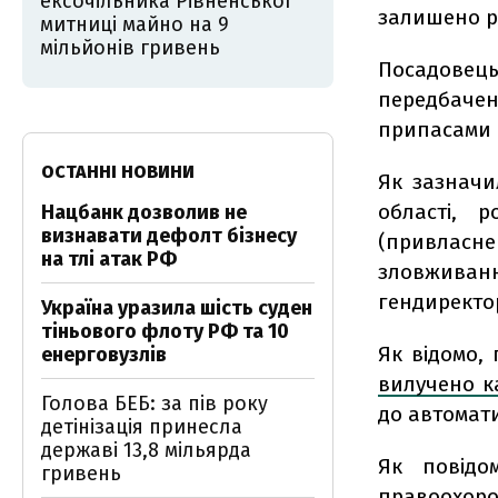
ексочільника Рівненської
залишено ро
митниці майно на 9
мільйонів гривень
Посадовець
передбачено
припасами 
ОСТАННІ НОВИНИ
Як зазначи
області, 
Нацбанк дозволив не
визнавати дефолт бізнесу
(привласн
на тлі атак РФ
зловжива
гендиректор
Україна уразила шість суден
тіньового флоту РФ та 10
Як відомо,
енерговузлів
вилучено к
Голова БЕБ: за пів року
до автомат
детінізація принесла
державі 13,8 мільярда
Як повідо
гривень
правоохоро