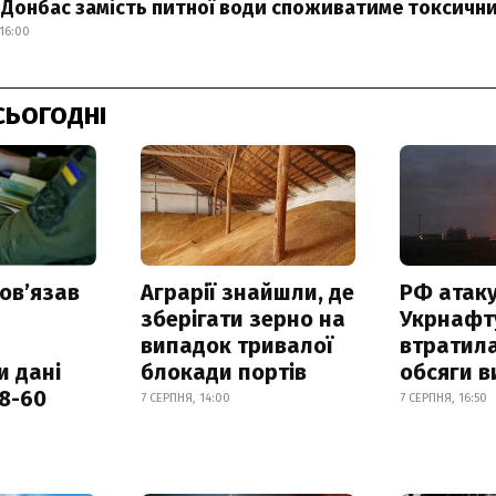
Донбас замість питної води споживатиме токсични
16:00
СЬОГОДНІ
овʼязав
Аграрії знайшли, де
РФ атак
зберігати зерно на
Укрнафту
випадок тривалої
втратила
и дані
блокади портів
обсяги в
18-60
7 СЕРПНЯ, 14:00
7 СЕРПНЯ, 16:50