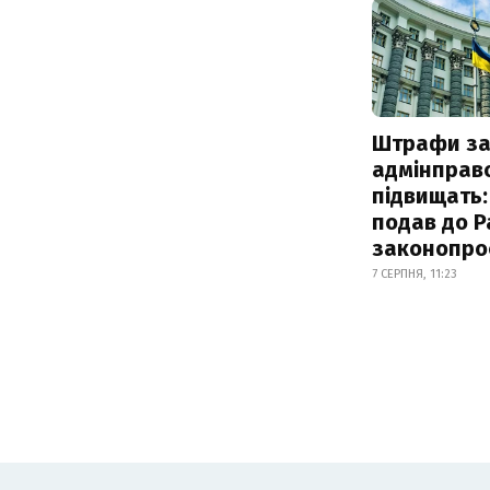
Штрафи з
адмінправ
підвищать:
подав до Р
законопро
7 СЕРПНЯ, 11:23