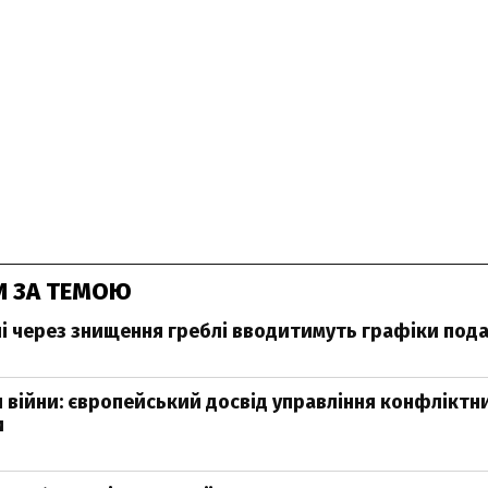
И ЗА ТЕМОЮ
і через знищення греблі вводитимуть графіки пода
я війни: європейський досвід управління конфліктн
и