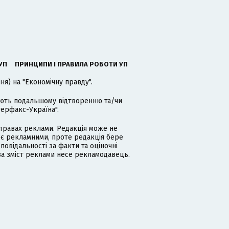
УП
ПРИНЦИПИ І ПРАВИЛА РОБОТИ УП
я) на "Економічну правду".
гають подальшому відтворенню та/чи
терфакс-Україна".
равах реклами. Редакція може не
 є рекламними, проте редакція бере
дповідальності за факти та оціночні
за зміст реклами несе рекламодавець.