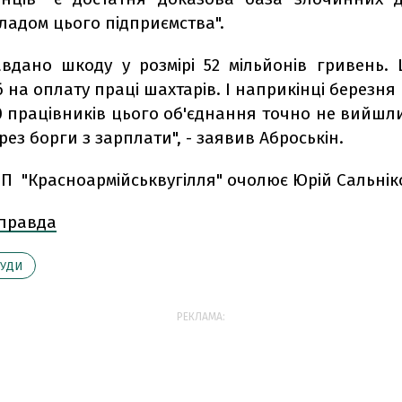
ладом цього підприємства".
авдано шкоду у розмірі 52 мільйонів гривень.
 на оплату праці шахтарів. І наприкінці березня
0 працівників цього об'єднання точно не вийшли
рез борги з зарплати", - заявив Аброськін.
ДП "Красноармійськвугілля" очолює Юрій Сальнік
 правда
СУДИ
РЕКЛАМА: