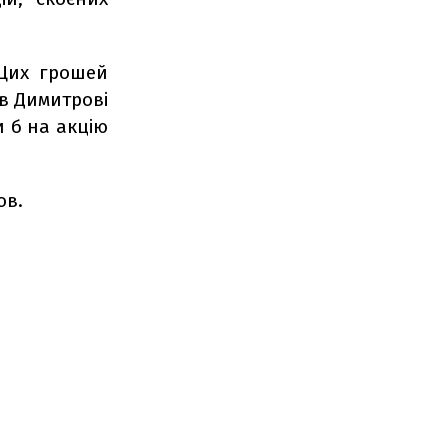
 Цих грошей
 в Димитрові
 б на акцію
ов.