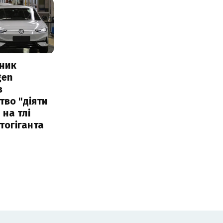
сник
gen
в
тво "діяти
 на тлі
тогіганта