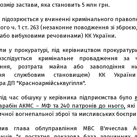
змір застави, яка становить 5 млн грн.
 підозрюється у вчиненні кримінального право
го ч. 1 ст. 263 (незаконне поводження зі зброє
або вибуховими речовинами) КК України.
ли у прокуратурі, під керівництвом прокуратур
розслідується кримінальне провадження за ч
ення, розтрата майна або заволодіння 
ння службовим становищем) КК України
а ДП "Красноармійськвугілля".
 під час обшуку у керівника підприємства було
арабін АКМС – МФ та 240 патронів до нього,
які
ичної вогнепальної зброї та мисливських боєпри
мив глава облуправління МВС В'ячеслав Аб
нців "є достатня доказова база злочинних д