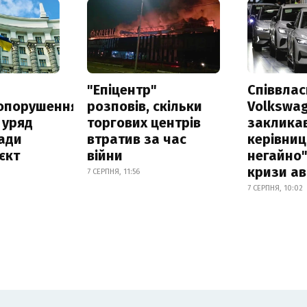
а
"Епіцентр"
Співвла
опорушення
розповів, скільки
Volkswa
 уряд
торгових центрів
заклика
ади
втратив за час
керівниц
єкт
війни
негайно"
кризи ав
7 СЕРПНЯ, 11:56
7 СЕРПНЯ, 10:02