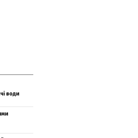
чі води
ими