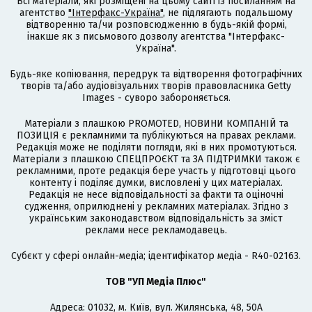
Всі матеріали, які розміщені на цьому сайті із посиланням на
агентство
"Інтерфакс-Україна"
, не підлягають подальшому
відтворенню та/чи розповсюдженню в будь-якій формі,
інакше як з письмового дозволу агентства "Інтерфакс-
Україна".
Будь-яке копіювання, передрук та відтворення фотографічних
творів та/або аудіовізуальних творів правовласника Getty
Images - суворо забороняється.
Матеріали з плашкою PROMOTED, НОВИНИ КОМПАНІЙ та
ПОЗИЦІЯ є рекламними та публікуються на правах реклами.
Редакція може не поділяти погляди, які в них промотуються.
Матеріали з плашкою СПЕЦПРОЄКТ та ЗА ПІДТРИМКИ також є
рекламними, проте редакція бере участь у підготовці цього
контенту і поділяє думки, висловлені у цих матеріалах.
Редакція не несе відповідальності за факти та оціночні
судження, оприлюднені у рекламних матеріалах. Згідно з
українським законодавством відповідальність за зміст
реклами несе рекламодавець.
Cубєкт у сфері онлайн-медіа; ідентифікатор медіа - R40-02163.
ТОВ "УП Медіа Плюс"
Адреса: 01032, м. Київ, вул. Жилянська, 48, 50А