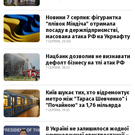
Новини 7 серпня: фігурантка
"плівок Міндіча" отримала
посаду в держпідприємстві,
масована атака РФ на Укрнафту
7 СЕРПНЯ, 20:00
Нацбанк дозволив не визнавати
дефолт бізнесу на тлі атак РФ
7 СЕРПНЯ, 18:33
Київ шукає тих, хто відремонтує
метро між "Тараса Шевченко" і
"Почайною" за 1,76 мільярда
7 СЕРПНЯ, 19:55
В Україні не залишилося жодної