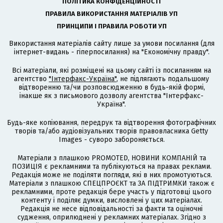
ПОЛІТИКА КОНФІДЕНЦІЙНОСТІ
ПРАВИЛА ВИКОРИСТАННЯ МАТЕРІАЛІВ УП
ПРИНЦИПИ І ПРАВИЛА РОБОТИ УП
Використання матеріалів сайту лише за умови посилання (для
інтернет-видань - гіперпосилання) на "Економічну правду".
Всі матеріали, які розміщені на цьому сайті із посиланням на
агентство
"Інтерфакс-Україна"
, не підлягають подальшому
відтворенню та/чи розповсюдженню в будь-якій формі,
інакше як з письмового дозволу агентства "Інтерфакс-
Україна".
Будь-яке копіювання, передрук та відтворення фотографічних
творів та/або аудіовізуальних творів правовласника Getty
Images - суворо забороняється.
Матеріали з плашкою PROMOTED, НОВИНИ КОМПАНІЙ та
ПОЗИЦІЯ є рекламними та публікуються на правах реклами.
Редакція може не поділяти погляди, які в них промотуються.
Матеріали з плашкою СПЕЦПРОЄКТ та ЗА ПІДТРИМКИ також є
рекламними, проте редакція бере участь у підготовці цього
контенту і поділяє думки, висловлені у цих матеріалах.
Редакція не несе відповідальності за факти та оціночні
судження, оприлюднені у рекламних матеріалах. Згідно з