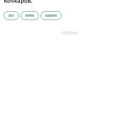
Кочкаров.
АТО
КРИМ
КАБМІН
РЕКЛАМА: